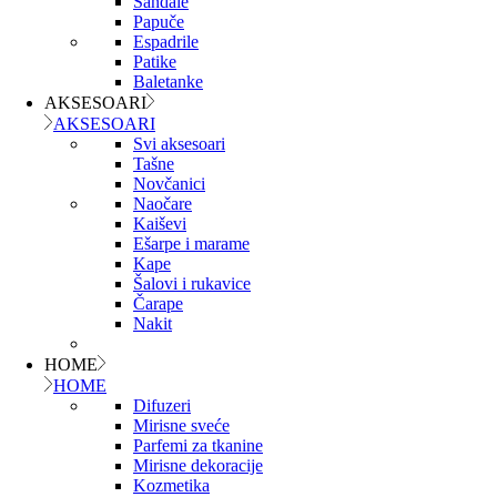
Sandale
Papuče
Espadrile
Patike
Baletanke
AKSESOARI
AKSESOARI
Svi aksesoari
Tašne
Novčanici
Naočare
Kaiševi
Ešarpe i marame
Kape
Šalovi i rukavice
Čarape
Nakit
HOME
HOME
Difuzeri
Mirisne sveće
Parfemi za tkanine
Mirisne dekoracije
Kozmetika