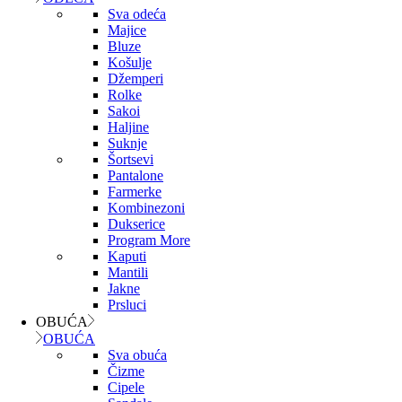
Sva odeća
Majice
Bluze
Košulje
Džemperi
Rolke
Sakoi
Haljine
Suknje
Šortsevi
Pantalone
Farmerke
Kombinezoni
Dukserice
Program More
Kaputi
Mantili
Jakne
Prsluci
OBUĆA
OBUĆA
Sva obuća
Čizme
Cipele