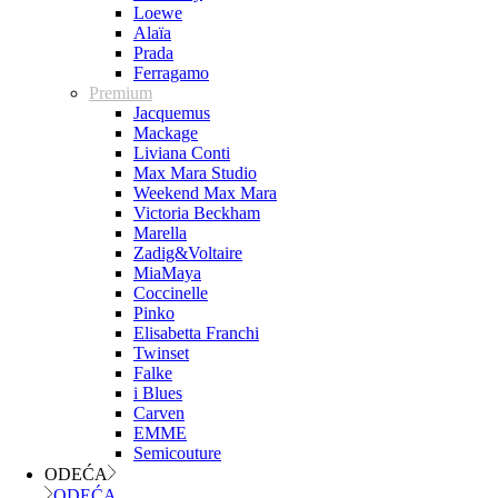
Loewe
Alaïa
Prada
Ferragamo
Premium
Jacquemus
Mackage
Liviana Conti
Max Mara Studio
Weekend Max Mara
Victoria Beckham
Marella
Zadig&Voltaire
MiaMaya
Coccinelle
Pinko
Elisabetta Franchi
Twinset
Falke
i Blues
Carven
EMME
Semicouture
ODEĆA
ODEĆA