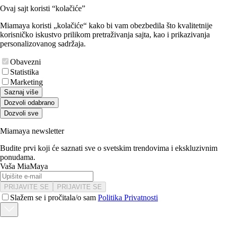
Ovaj sajt koristi “kolačiće”
Miamaya koristi „kolačiće“ kako bi vam obezbedila što kvalitetnije
korisničko iskustvo prilikom pretraživanja sajta, kao i prikazivanja
personalizovanog sadržaja.
Obavezni
Statistika
Marketing
Saznaj više
Dozvoli odabrano
Dozvoli sve
Miamaya newsletter
Budite prvi koji će saznati sve o svetskim trendovima i ekskluzivnim
ponudama.
Vaša MiaMaya
PRIJAVITE SE
PRIJAVITE SE
Slažem se i pročitala/o sam
Politika Privatnosti