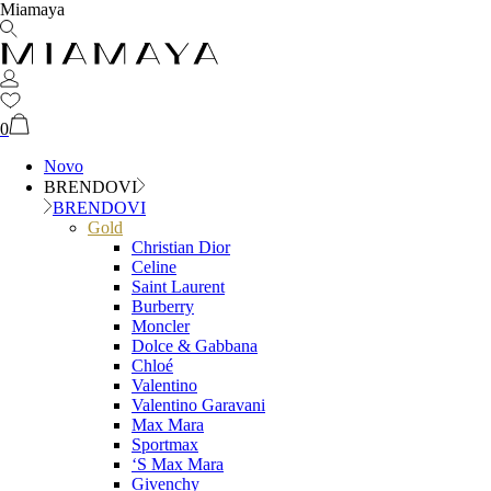
Miamaya
0
Novo
BRENDOVI
BRENDOVI
Gold
Christian Dior
Celine
Saint Laurent
Burberry
Moncler
Dolce & Gabbana
Chloé
Valentino
Valentino Garavani
Max Mara
Sportmax
‘S Max Mara
Givenchy