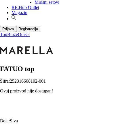
Mirisni setovi
RE:Hub Outlet
Magazin
Prijava
Registracija
Top
Bluze
Odeća
FATUO top
Šifra
:
252316608102-001
Ovaj proizvod nije dostupan!
Boja
:
Siva