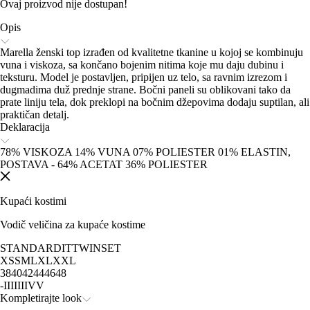
Ovaj proizvod nije dostupan!
Opis
Marella ženski top izrađen od kvalitetne tkanine u kojoj se kombinuju
vuna i viskoza, sa končano bojenim nitima koje mu daju dubinu i
teksturu. Model je postavljen, pripijen uz telo, sa ravnim izrezom i
dugmadima duž prednje strane. Bočni paneli su oblikovani tako da
prate liniju tela, dok preklopi na bočnim džepovima dodaju suptilan, ali
praktičan detalj.
Deklaracija
78% VISKOZA 14% VUNA 07% POLIESTER 01% ELASTIN,
POSTAVA - 64% ACETAT 36% POLIESTER
Kupaći kostimi
Vodič veličina za kupaće kostime
STANDARD
IT
TWINSET
XS
S
M
L
XL
XXL
38
40
42
44
46
48
-
I
II
III
IV
V
Kompletirajte look