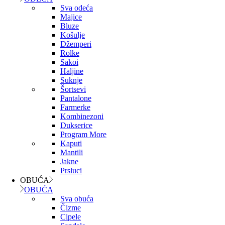
Sva odeća
Majice
Bluze
Košulje
Džemperi
Rolke
Sakoi
Haljine
Suknje
Šortsevi
Pantalone
Farmerke
Kombinezoni
Dukserice
Program More
Kaputi
Mantili
Jakne
Prsluci
OBUĆA
OBUĆA
Sva obuća
Čizme
Cipele