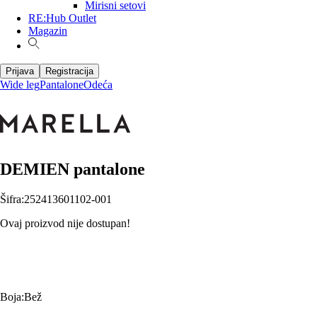
Mirisni setovi
RE:Hub Outlet
Magazin
Prijava
Registracija
Wide leg
Pantalone
Odeća
DEMIEN pantalone
Šifra
:
252413601102-001
Ovaj proizvod nije dostupan!
Boja
:
Bež