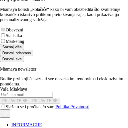
Miamaya koristi „kolačiće“ kako bi vam obezbedila što kvalitetnije
korisničko iskustvo prilikom pretraživanja sajta, kao i prikazivanja
personalizovanog sadržaja.
Obavezni
Statistika
Marketing
Saznaj više
Dozvoli odabrano
Dozvoli sve
Miamaya newsletter
Budite prvi koji će saznati sve o svetskim trendovima i ekskluzivnim
ponudama.
Vaša MiaMaya
PRIJAVITE SE
PRIJAVITE SE
Slažem se i pročitala/o sam
Politika Privatnosti
INFORMACIJE