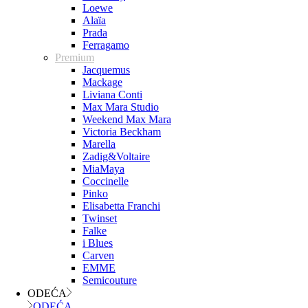
Loewe
Alaïa
Prada
Ferragamo
Premium
Jacquemus
Mackage
Liviana Conti
Max Mara Studio
Weekend Max Mara
Victoria Beckham
Marella
Zadig&Voltaire
MiaMaya
Coccinelle
Pinko
Elisabetta Franchi
Twinset
Falke
i Blues
Carven
EMME
Semicouture
ODEĆA
ODEĆA