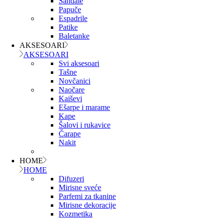
Sandale
Papuče
Espadrile
Patike
Baletanke
AKSESOARI
AKSESOARI
Svi aksesoari
Tašne
Novčanici
Naočare
Kaiševi
Ešarpe i marame
Kape
Šalovi i rukavice
Čarape
Nakit
HOME
HOME
Difuzeri
Mirisne sveće
Parfemi za tkanine
Mirisne dekoracije
Kozmetika