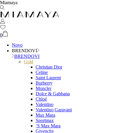
Miamaya
0
Novo
BRENDOVI
BRENDOVI
Gold
Christian Dior
Celine
Saint Laurent
Burberry
Moncler
Dolce & Gabbana
Chloé
Valentino
Valentino Garavani
Max Mara
Sportmax
‘S Max Mara
Givenchy