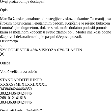
Ovaj proizvod nije dostupan!
Opis
Marella ženske pantalone od rastegljive viskozne tkanine Tasmanija, sa
širokim nogavicama i elegantnim padom. Kopčanje je rešeno kukicom
i unutrašnjim dugmetom, dok se struk može dodatno podesiti pomoću
kaiša sa metalnom kopčom u svetlo zlatnoj boji. Model ima kose bočne
džepove i dekorativne duple paspul džepove pozadi.
Deklaracija
52% POLIESTER 45% VISKOZA 03% ELASTIN
Odeća
Vodič veličina za odeću
STANDARD
IT
EU
UK
FR
XXS
XS
S
M
L
XL
XXL
XXXL
34
38
40
42
44
46
48
50
30
32
34
36
40
42
44
46
2
6
8
10
12
14
16
18
30
34
36
38
40
42
44
46
Ovaj sajt koristi “kolačiće”