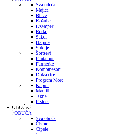
Sva odeća
Majice
Bluze
Košulje
Džemperi
Rolke
Sakoi
Haljine
Suknje
Šortsevi
Pantalone
Farmerke
Kombinezoni
Dukserice
Program More
Kaputi
Mantili
Jakne
Prsluci
OBUĆA
OBUĆA
Sva obuća
Čizme
Cipele