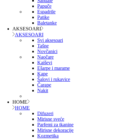
Sandale
Papuče
Espadrile
Patike
Baletanke
AKSESOARI
AKSESOARI
Svi aksesoari
Tašne
Novčanici
Naočare
Kaiševi
Ešarpe i marame
Kape
Šalovi i rukavice
Čarape
Nakit
HOME
HOME
Difuzeri
Mirisne sveće
Parfemi za tkanine
Mirisne dekoracije
Kozmetika