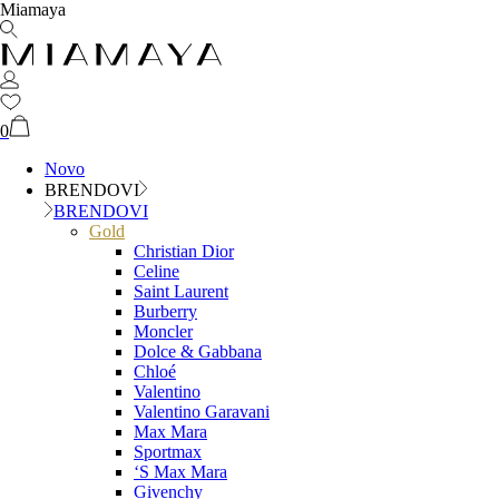
Miamaya
0
Novo
BRENDOVI
BRENDOVI
Gold
Christian Dior
Celine
Saint Laurent
Burberry
Moncler
Dolce & Gabbana
Chloé
Valentino
Valentino Garavani
Max Mara
Sportmax
‘S Max Mara
Givenchy