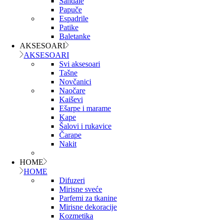
Sandale
Papuče
Espadrile
Patike
Baletanke
AKSESOARI
AKSESOARI
Svi aksesoari
Tašne
Novčanici
Naočare
Kaiševi
Ešarpe i marame
Kape
Šalovi i rukavice
Čarape
Nakit
HOME
HOME
Difuzeri
Mirisne sveće
Parfemi za tkanine
Mirisne dekoracije
Kozmetika