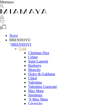
Miamaya
0
Novo
BRENDOVI
BRENDOVI
Gold
Christian Dior
Celine
Saint Laurent
Burberry
Moncler
Dolce & Gabbana
Chloé
Valentino
Valentino Garavani
Max Mara
Sportmax
‘S Max Mara
Givenchy