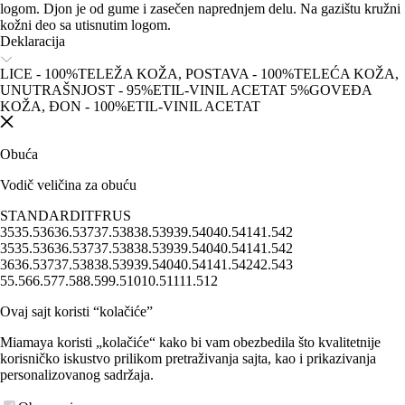
logom. Djon je od gume i zasečen naprednjem delu. Na gazištu kružni
kožni deo sa utisnutim logom.
Deklaracija
LICE - 100%TELEŽA KOŽA, POSTAVA - 100%TELEĆA KOŽA,
UNUTRAŠNJOST - 95%ETIL-VINIL ACETAT 5%GOVEĐA
KOŽA, ĐON - 100%ETIL-VINIL ACETAT
Obuća
Vodič veličina za obuću
STANDARD
IT
FR
US
35
35.5
36
36.5
37
37.5
38
38.5
39
39.5
40
40.5
41
41.5
42
35
35.5
36
36.5
37
37.5
38
38.5
39
39.5
40
40.5
41
41.5
42
36
36.5
37
37.5
38
38.5
39
39.5
40
40.5
41
41.5
42
42.5
43
5
5.5
6
6.5
7
7.5
8
8.5
9
9.5
10
10.5
11
11.5
12
Ovaj sajt koristi “kolačiće”
Miamaya koristi „kolačiće“ kako bi vam obezbedila što kvalitetnije
korisničko iskustvo prilikom pretraživanja sajta, kao i prikazivanja
personalizovanog sadržaja.