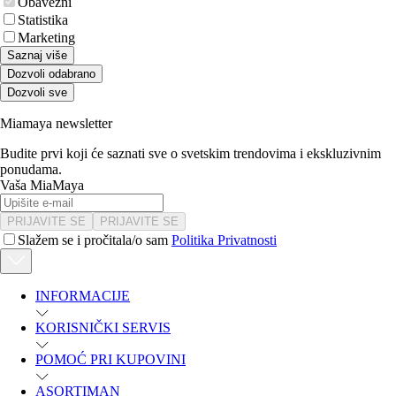
Obavezni
Statistika
Marketing
Saznaj više
Dozvoli odabrano
Dozvoli sve
Miamaya newsletter
Budite prvi koji će saznati sve o svetskim trendovima i ekskluzivnim
ponudama.
Vaša MiaMaya
PRIJAVITE SE
PRIJAVITE SE
Slažem se i pročitala/o sam
Politika Privatnosti
INFORMACIJE
KORISNIČKI SERVIS
POMOĆ PRI KUPOVINI
ASORTIMAN