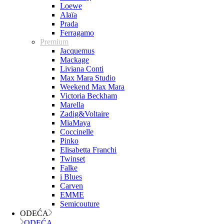
Loewe
Alaïa
Prada
Ferragamo
Premium
Jacquemus
Mackage
Liviana Conti
Max Mara Studio
Weekend Max Mara
Victoria Beckham
Marella
Zadig&Voltaire
MiaMaya
Coccinelle
Pinko
Elisabetta Franchi
Twinset
Falke
i Blues
Carven
EMME
Semicouture
ODEĆA
ODEĆA