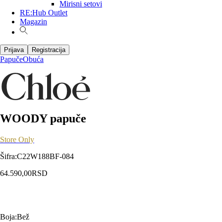
Mirisni setovi
RE:Hub Outlet
Magazin
Prijava
Registracija
Papuče
Obuća
WOODY papuče
Store Only
Šifra
:
C22W188BF-084
64.590,00
RSD
Boja
:
Bež