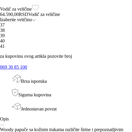
Vodič za veličine
64.590,00
RSD
Vodič za veličine
Izaberite veličinu
37
38
39
40
41
za kupovinu ovog artikla pozovite broj
069 30 85 100
Brza isporuka
Sigurna kupovina
Jednostavan povrat
Opis
Woody papuče sa kožnim trakama različite širine i prepoznatljivim