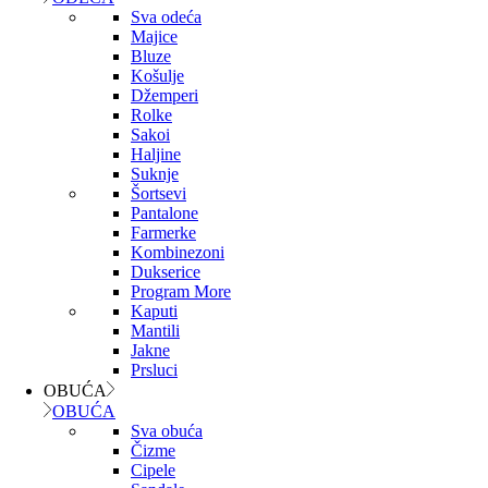
Sva odeća
Majice
Bluze
Košulje
Džemperi
Rolke
Sakoi
Haljine
Suknje
Šortsevi
Pantalone
Farmerke
Kombinezoni
Dukserice
Program More
Kaputi
Mantili
Jakne
Prsluci
OBUĆA
OBUĆA
Sva obuća
Čizme
Cipele