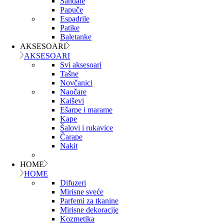
Sandale
Papuče
Espadrile
Patike
Baletanke
AKSESOARI
AKSESOARI
Svi aksesoari
Tašne
Novčanici
Naočare
Kaiševi
Ešarpe i marame
Kape
Šalovi i rukavice
Čarape
Nakit
HOME
HOME
Difuzeri
Mirisne sveće
Parfemi za tkanine
Mirisne dekoracije
Kozmetika