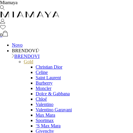
Miamaya
0
Novo
BRENDOVI
BRENDOVI
Gold
Christian Dior
Celine
Saint Laurent
Burberry
Moncler
Dolce & Gabbana
Chloé
Valentino
Valentino Garavani
Max Mara
Sportmax
‘S Max Mara
Givenchy