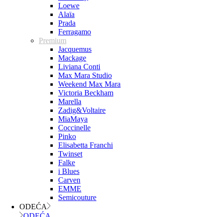
Loewe
Alaïa
Prada
Ferragamo
Premium
Jacquemus
Mackage
Liviana Conti
Max Mara Studio
Weekend Max Mara
Victoria Beckham
Marella
Zadig&Voltaire
MiaMaya
Coccinelle
Pinko
Elisabetta Franchi
Twinset
Falke
i Blues
Carven
EMME
Semicouture
ODEĆA
ODEĆA