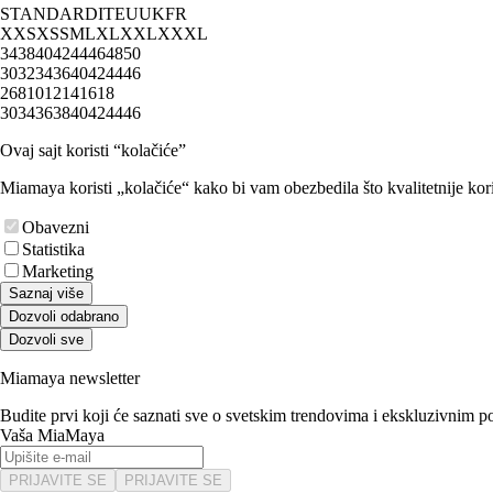
STANDARD
IT
EU
UK
FR
XXS
XS
S
M
L
XL
XXL
XXXL
34
38
40
42
44
46
48
50
30
32
34
36
40
42
44
46
2
6
8
10
12
14
16
18
30
34
36
38
40
42
44
46
Ovaj sajt koristi “kolačiće”
Miamaya koristi „kolačiće“ kako bi vam obezbedila što kvalitetnije kori
Obavezni
Statistika
Marketing
Saznaj više
Dozvoli odabrano
Dozvoli sve
Miamaya newsletter
Budite prvi koji će saznati sve o svetskim trendovima i ekskluzivnim 
Vaša MiaMaya
PRIJAVITE SE
PRIJAVITE SE