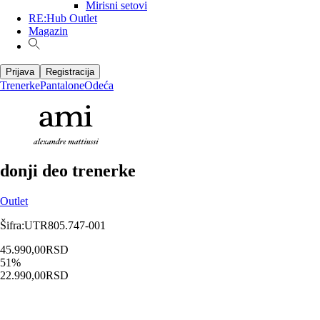
Mirisni setovi
RE:Hub Outlet
Magazin
Prijava
Registracija
Trenerke
Pantalone
Odeća
donji deo trenerke
Outlet
Šifra
:
UTR805.747-001
45.990,00
RSD
51
%
22.990,00
RSD