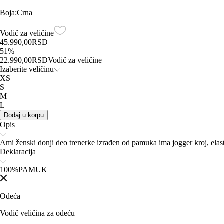
Boja
:
Crna
Vodič za veličine
45.990,00
RSD
51
%
22.990,00
RSD
Vodič za veličine
Izaberite veličinu
XS
S
M
L
Dodaj u korpu
Opis
Ami ženski donji deo trenerke izrađen od pamuka ima jogger kroj, elast
Deklaracija
100%PAMUK
Odeća
Vodič veličina za odeću