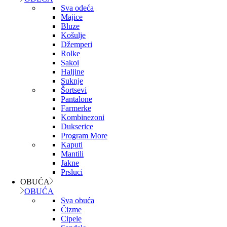
Sva odeća
Majice
Bluze
Košulje
Džemperi
Rolke
Sakoi
Haljine
Suknje
Šortsevi
Pantalone
Farmerke
Kombinezoni
Dukserice
Program More
Kaputi
Mantili
Jakne
Prsluci
OBUĆA
OBUĆA
Sva obuća
Čizme
Cipele