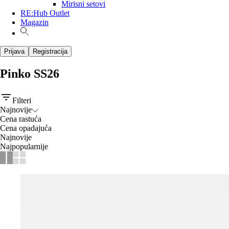
Mirisni setovi
RE:Hub Outlet
Magazin
Prijava
Registracija
Pinko SS26
Filteri
Najnovije
Cena rastuća
Cena opadajuća
Najnovije
Najpopularnije