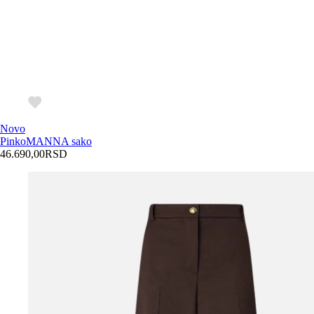
Novo
Pinko
MANNA sako
46.690,00
RSD