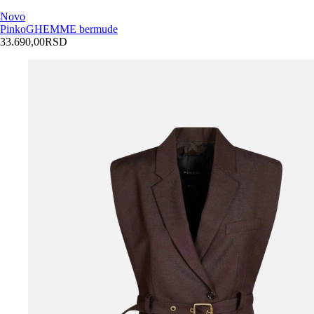
Novo
Pinko
GHEMME bermude
33.690,00
RSD