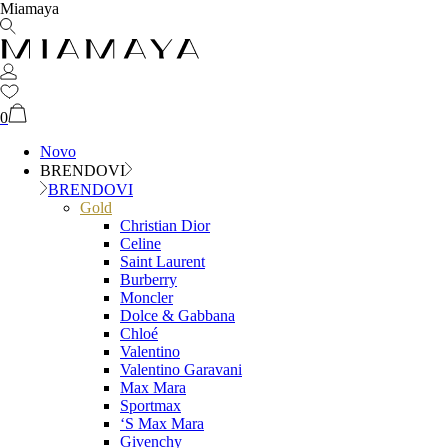
Miamaya
0
Novo
BRENDOVI
BRENDOVI
Gold
Christian Dior
Celine
Saint Laurent
Burberry
Moncler
Dolce & Gabbana
Chloé
Valentino
Valentino Garavani
Max Mara
Sportmax
‘S Max Mara
Givenchy