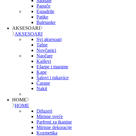
Sandale
Papuče
Espadrile
Patike
Baletanke
AKSESOARI
AKSESOARI
Svi aksesoari
Tašne
Novčanici
Naočare
Kaiševi
Ešarpe i marame
Kape
Šalovi i rukavice
Čarape
Nakit
HOME
HOME
Difuzeri
Mirisne sveće
Parfemi za tkanine
Mirisne dekoracije
Kozmetika