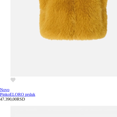
Novo
Pinko
ELORO prsluk
47.390,00
RSD