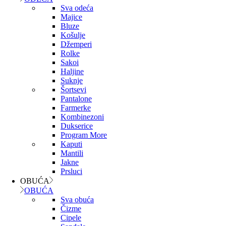
Sva odeća
Majice
Bluze
Košulje
Džemperi
Rolke
Sakoi
Haljine
Suknje
Šortsevi
Pantalone
Farmerke
Kombinezoni
Dukserice
Program More
Kaputi
Mantili
Jakne
Prsluci
OBUĆA
OBUĆA
Sva obuća
Čizme
Cipele