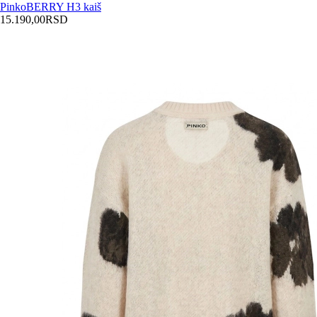
Pinko
BERRY H3 kaiš
15.190,00
RSD