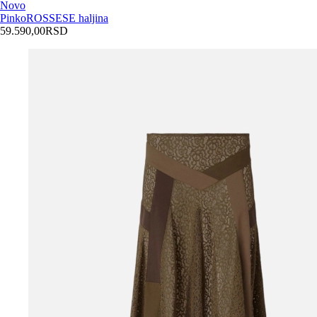
Novo
Pinko
ROSSESE haljina
59.590,00
RSD