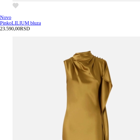
Novo
Pinko
LILIUM bluza
23.590,00
RSD