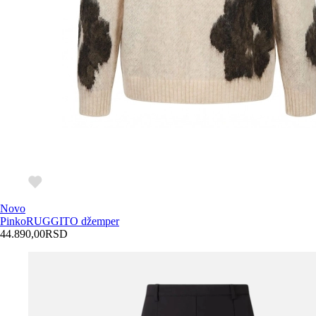
Novo
Pinko
RUGGITO džemper
44.890,00
RSD