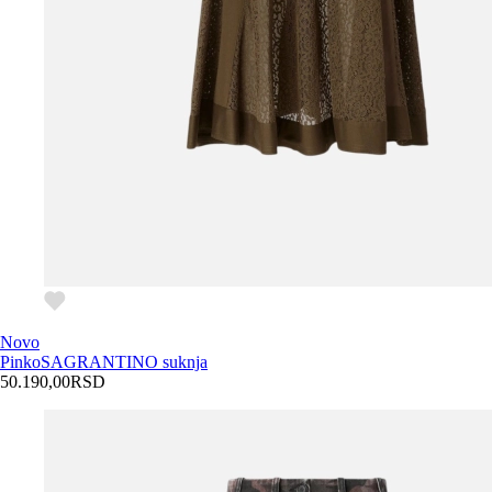
Novo
Pinko
SAGRANTINO suknja
50.190,00
RSD