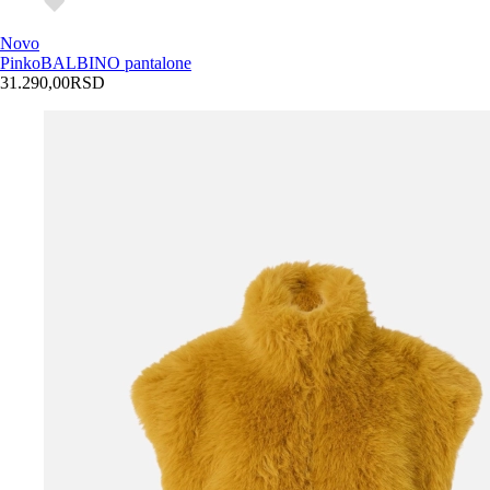
Novo
Pinko
BALBINO pantalone
31.290,00
RSD