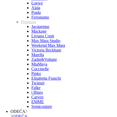
Loewe
Alaïa
Prada
Ferragamo
Premium
Jacquemus
Mackage
Liviana Conti
Max Mara Studio
Weekend Max Mara
Victoria Beckham
Marella
Zadig&Voltaire
MiaMaya
Coccinelle
Pinko
Elisabetta Franchi
Twinset
Falke
i Blues
Carven
EMME
Semicouture
ODEĆA
ODEĆA