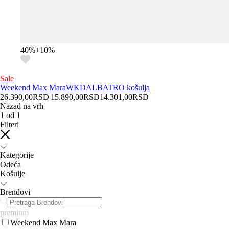
40
%
+
10
%
Sale
Weekend Max Mara
WKDALBATRO košulja
26.390,00
RSD
|
15.890,00
RSD
14.301,00
RSD
Nazad na vrh
1
od
1
Filteri
Kategorije
Odeća
Košulje
Brendovi
premium
Weekend Max Mara