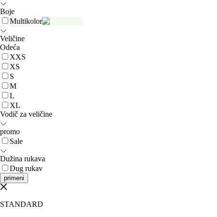
Boje
Multikolor
Veličine
Odeća
XXS
XS
S
M
L
XL
Vodič za veličine
promo
Sale
Dužina rukava
Dug rukav
primeni
STANDARD