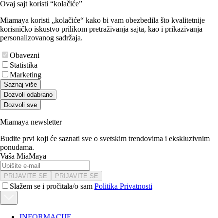
Ovaj sajt koristi “kolačiće”
Miamaya koristi „kolačiće“ kako bi vam obezbedila što kvalitetnije
korisničko iskustvo prilikom pretraživanja sajta, kao i prikazivanja
personalizovanog sadržaja.
Obavezni
Statistika
Marketing
Saznaj više
Dozvoli odabrano
Dozvoli sve
Miamaya newsletter
Budite prvi koji će saznati sve o svetskim trendovima i ekskluzivnim
ponudama.
Vaša MiaMaya
PRIJAVITE SE
PRIJAVITE SE
Slažem se i pročitala/o sam
Politika Privatnosti
INFORMACIJE