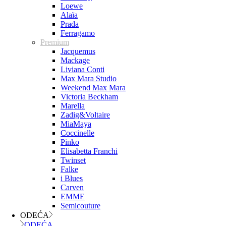
Loewe
Alaïa
Prada
Ferragamo
Premium
Jacquemus
Mackage
Liviana Conti
Max Mara Studio
Weekend Max Mara
Victoria Beckham
Marella
Zadig&Voltaire
MiaMaya
Coccinelle
Pinko
Elisabetta Franchi
Twinset
Falke
i Blues
Carven
EMME
Semicouture
ODEĆA
ODEĆA