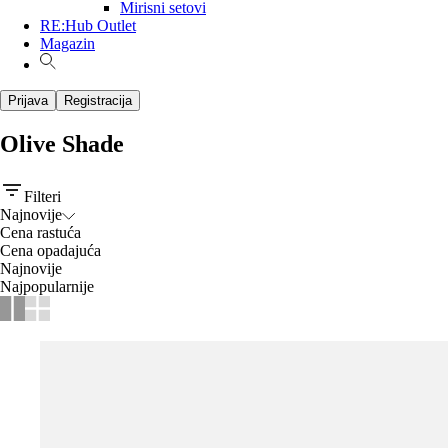
Mirisni setovi
RE:Hub Outlet
Magazin
Prijava
Registracija
Olive Shade
Filteri
Najnovije
Cena rastuća
Cena opadajuća
Najnovije
Najpopularnije