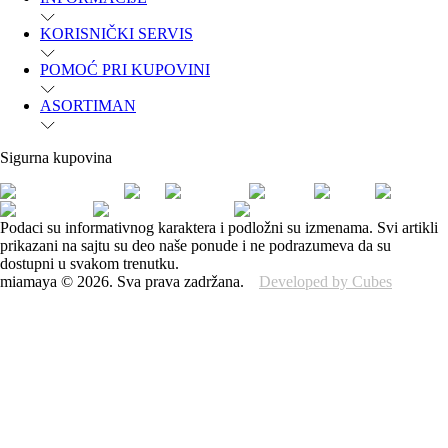
KORISNIČKI SERVIS
POMOĆ PRI KUPOVINI
ASORTIMAN
Sigurna kupovina
Podaci su informativnog karaktera i podložni su izmenama. Svi artikli
prikazani na sajtu su deo naše ponude i ne podrazumeva da su
dostupni u svakom trenutku.
miamaya
©
2026
.
Sva prava zadržana.
Developed by Cubes