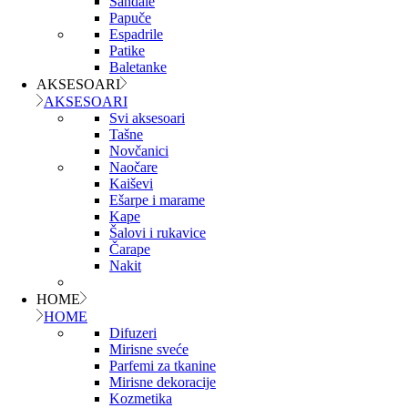
Sandale
Papuče
Espadrile
Patike
Baletanke
AKSESOARI
AKSESOARI
Svi aksesoari
Tašne
Novčanici
Naočare
Kaiševi
Ešarpe i marame
Kape
Šalovi i rukavice
Čarape
Nakit
HOME
HOME
Difuzeri
Mirisne sveće
Parfemi za tkanine
Mirisne dekoracije
Kozmetika