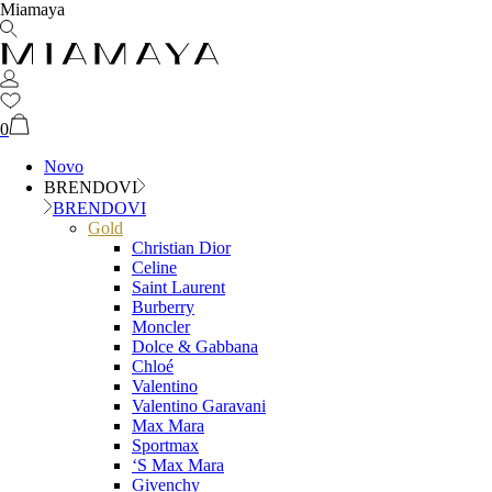
Miamaya
0
Novo
BRENDOVI
BRENDOVI
Gold
Christian Dior
Celine
Saint Laurent
Burberry
Moncler
Dolce & Gabbana
Chloé
Valentino
Valentino Garavani
Max Mara
Sportmax
‘S Max Mara
Givenchy