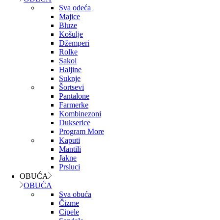
Sva odeća
Majice
Bluze
Košulje
Džemperi
Rolke
Sakoi
Haljine
Suknje
Šortsevi
Pantalone
Farmerke
Kombinezoni
Dukserice
Program More
Kaputi
Mantili
Jakne
Prsluci
OBUĆA
OBUĆA
Sva obuća
Čizme
Cipele