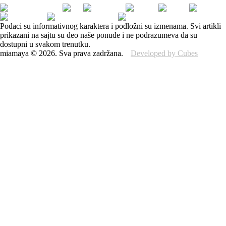
Podaci su informativnog karaktera i podložni su izmenama. Svi artikli
prikazani na sajtu su deo naše ponude i ne podrazumeva da su
dostupni u svakom trenutku.
miamaya
©
2026
.
Sva prava zadržana.
Developed by Cubes