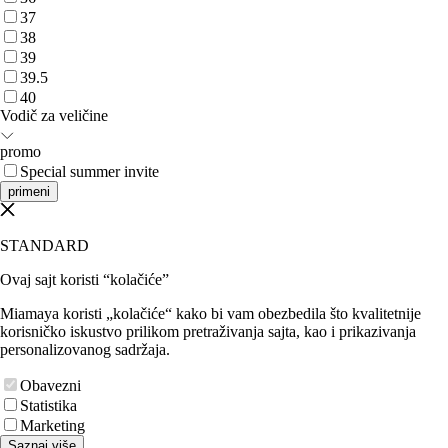
37
38
39
39.5
40
Vodič za veličine
promo
Special summer invite
primeni
STANDARD
Ovaj sajt koristi “kolačiće”
Miamaya koristi „kolačiće“ kako bi vam obezbedila što kvalitetnije
korisničko iskustvo prilikom pretraživanja sajta, kao i prikazivanja
personalizovanog sadržaja.
Obavezni
Statistika
Marketing
Saznaj više