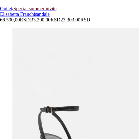
Outlet
/
Special summer invite
Elisabetta Franchi
sandale
66.590,00
RSD
|
33.290,00
RSD
23.303,00
RSD