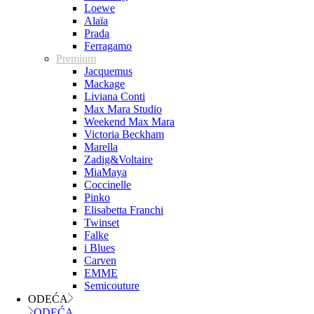
Loewe
Alaïa
Prada
Ferragamo
Premium
Jacquemus
Mackage
Liviana Conti
Max Mara Studio
Weekend Max Mara
Victoria Beckham
Marella
Zadig&Voltaire
MiaMaya
Coccinelle
Pinko
Elisabetta Franchi
Twinset
Falke
i Blues
Carven
EMME
Semicouture
ODEĆA
ODEĆA