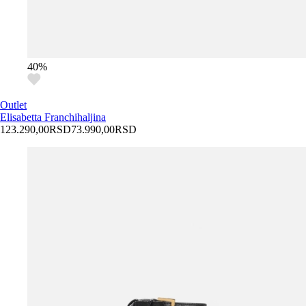
40
%
Outlet
Elisabetta Franchi
haljina
123.290,00
RSD
73.990,00
RSD