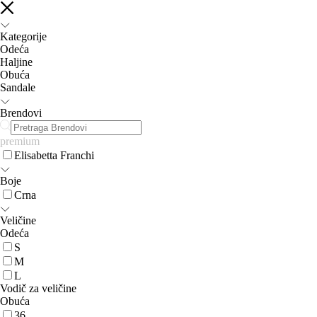
Kategorije
Odeća
Haljine
Obuća
Sandale
Brendovi
premium
Elisabetta Franchi
Boje
Crna
Veličine
Odeća
S
M
L
Vodič za veličine
Obuća
36