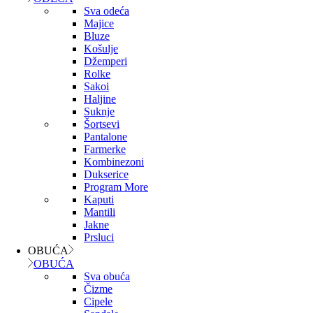
Sva odeća
Majice
Bluze
Košulje
Džemperi
Rolke
Sakoi
Haljine
Suknje
Šortsevi
Pantalone
Farmerke
Kombinezoni
Dukserice
Program More
Kaputi
Mantili
Jakne
Prsluci
OBUĆA
OBUĆA
Sva obuća
Čizme
Cipele