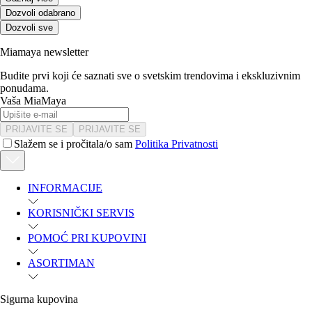
Dozvoli odabrano
Dozvoli sve
Miamaya newsletter
Budite prvi koji će saznati sve o svetskim trendovima i ekskluzivnim
ponudama.
Vaša MiaMaya
PRIJAVITE SE
PRIJAVITE SE
Slažem se i pročitala/o sam
Politika Privatnosti
INFORMACIJE
KORISNIČKI SERVIS
POMOĆ PRI KUPOVINI
ASORTIMAN
Sigurna kupovina