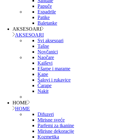
Sandale
Papuče
Espadrile
Patike
Baletanke
AKSESOARI
AKSESOARI
Svi aksesoari
Tašne
Novčanici
Naočare
Kaiševi
Ešarpe i marame
Kape
Šalovi i rukavice
Čarape
Nakit
HOME
HOME
Difuzeri
Mirisne sveće
Parfemi za tkanine
Mirisne dekoracije
Kozmetika