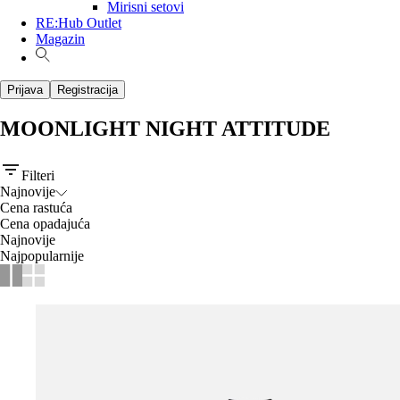
Mirisni setovi
RE:Hub Outlet
Magazin
Prijava
Registracija
MOONLIGHT NIGHT ATTITUDE
Filteri
Najnovije
Cena rastuća
Cena opadajuća
Najnovije
Najpopularnije