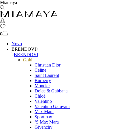
Miamaya
0
Novo
BRENDOVI
BRENDOVI
Gold
Christian Dior
Celine
Saint Laurent
Burberry
Moncler
Dolce & Gabbana
Chloé
Valentino
Valentino Garavani
Max Mara
Sportmax
‘S Max Mara
Givenchy