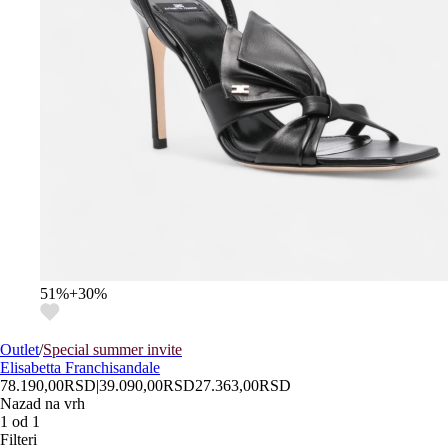
51
%
+
30
%
Outlet
/
Special summer invite
Elisabetta Franchi
sandale
78.190,00
RSD
|
39.090,00
RSD
27.363,00
RSD
Nazad na vrh
1
od
1
Filteri