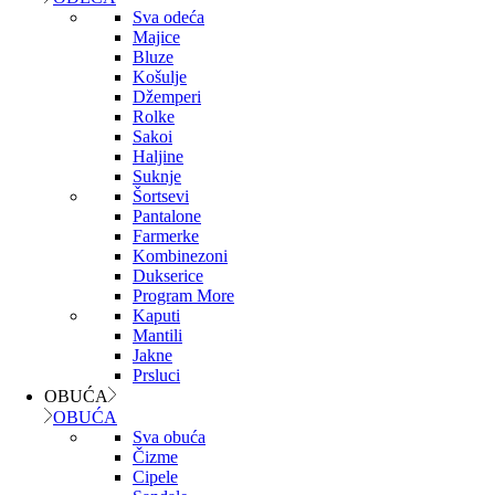
Sva odeća
Majice
Bluze
Košulje
Džemperi
Rolke
Sakoi
Haljine
Suknje
Šortsevi
Pantalone
Farmerke
Kombinezoni
Dukserice
Program More
Kaputi
Mantili
Jakne
Prsluci
OBUĆA
OBUĆA
Sva obuća
Čizme
Cipele