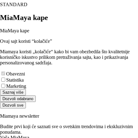
STANDARD
MiaMaya kape
MiaMaya kape
Ovaj sajt koristi “kolačiće”
Miamaya koristi „kolačiće“ kako bi vam obezbedila što kvalitetnije
korisničko iskustvo prilikom pretraživanja sajta, kao i prikazivanja
personalizovanog sadržaja.
Obavezni
Statistika
Marketing
Saznaj više
Dozvoli odabrano
Dozvoli sve
Miamaya newsletter
Budite prvi koji će saznati sve o svetskim trendovima i ekskluzivnim
ponudama.
Vaša MiaMaya