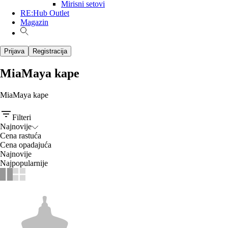
Mirisni setovi
RE:Hub Outlet
Magazin
Prijava
Registracija
MiaMaya kape
MiaMaya kape
Filteri
Najnovije
Cena rastuća
Cena opadajuća
Najnovije
Najpopularnije