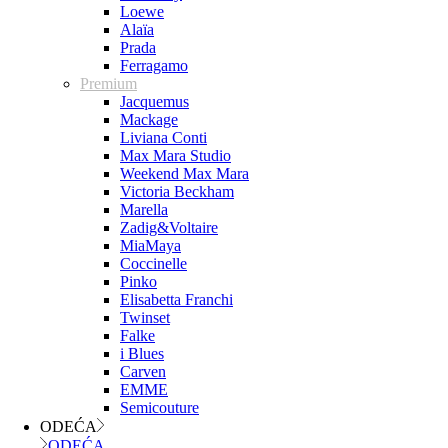
Loewe
Alaïa
Prada
Ferragamo
Premium
Jacquemus
Mackage
Liviana Conti
Max Mara Studio
Weekend Max Mara
Victoria Beckham
Marella
Zadig&Voltaire
MiaMaya
Coccinelle
Pinko
Elisabetta Franchi
Twinset
Falke
i Blues
Carven
EMME
Semicouture
ODEĆA
ODEĆA