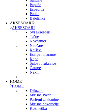
Sandale
Papuče
Espadrile
Patike
Baletanke
AKSESOARI
AKSESOARI
Svi aksesoari
Tašne
Novčanici
Naočare
Kaiševi
Ešarpe i marame
Kape
Šalovi i rukavice
Čarape
Nakit
HOME
HOME
Difuzeri
Mirisne sveće
Parfemi za tkanine
Mirisne dekoracije
Kozmetika