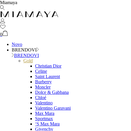
Miamaya
0
Novo
BRENDOVI
BRENDOVI
Gold
Christian Dior
Celine
Saint Laurent
Burberry
Moncler
Dolce & Gabbana
Chloé
Valentino
Valentino Garavani
Max Mara
Sportmax
‘S Max Mara
Givenchy