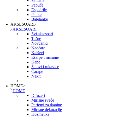
Sandale
Papuče
Espadrile
Patike
Baletanke
AKSESOARI
AKSESOARI
Svi aksesoari
Tašne
Novčanici
Naočare
Kaiševi
Ešarpe i marame
Kape
Šalovi i rukavice
Čarape
Nakit
HOME
HOME
Difuzeri
Mirisne sveće
Parfemi za tkanine
Mirisne dekoracije
Kozmetika