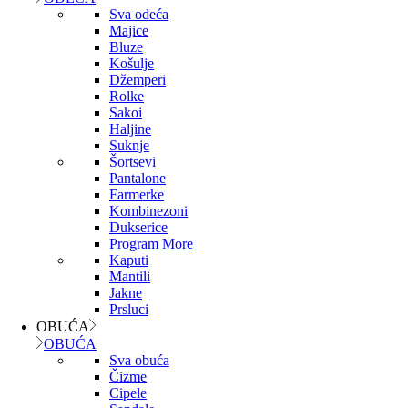
Sva odeća
Majice
Bluze
Košulje
Džemperi
Rolke
Sakoi
Haljine
Suknje
Šortsevi
Pantalone
Farmerke
Kombinezoni
Dukserice
Program More
Kaputi
Mantili
Jakne
Prsluci
OBUĆA
OBUĆA
Sva obuća
Čizme
Cipele