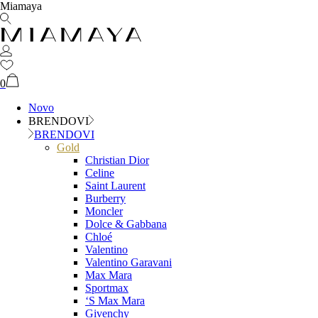
Miamaya
0
Novo
BRENDOVI
BRENDOVI
Gold
Christian Dior
Celine
Saint Laurent
Burberry
Moncler
Dolce & Gabbana
Chloé
Valentino
Valentino Garavani
Max Mara
Sportmax
‘S Max Mara
Givenchy