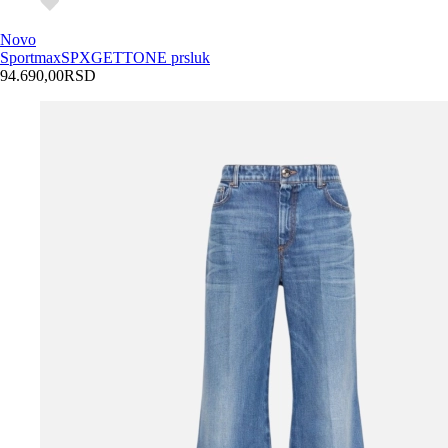
Novo
Sportmax
SPXGETTONE prsluk
94.690,00
RSD