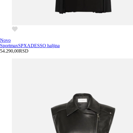
Novo
Sportmax
SPXADESSO haljina
54.290,00
RSD