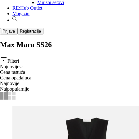
Mirisni setovi
RE:Hub Outlet
Magazin
Prijava
Registracija
Max Mara SS26
Filteri
Najnovije
Cena rastuća
Cena opadajuća
Najnovije
Najpopularnije