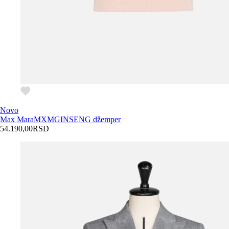
Novo
Max Mara
MXMGINSENG džemper
54.190,00
RSD