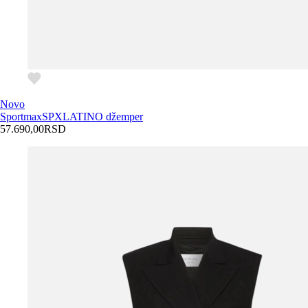
Novo
Sportmax
SPXLATINO džemper
57.690,00
RSD