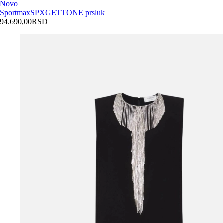
Novo
Sportmax
SPXGETTONE prsluk
94.690,00
RSD