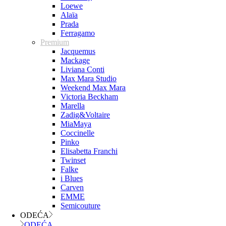
Loewe
Alaïa
Prada
Ferragamo
Premium
Jacquemus
Mackage
Liviana Conti
Max Mara Studio
Weekend Max Mara
Victoria Beckham
Marella
Zadig&Voltaire
MiaMaya
Coccinelle
Pinko
Elisabetta Franchi
Twinset
Falke
i Blues
Carven
EMME
Semicouture
ODEĆA
ODEĆA