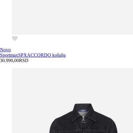
Novo
Sportmax
SPXACCORDO košulja
30.990,00
RSD