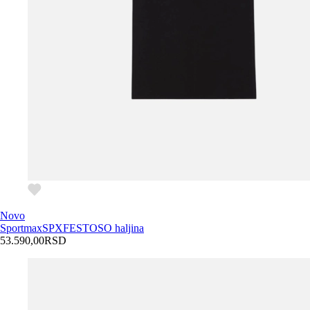
Novo
Sportmax
SPXFESTOSO haljina
53.590,00
RSD