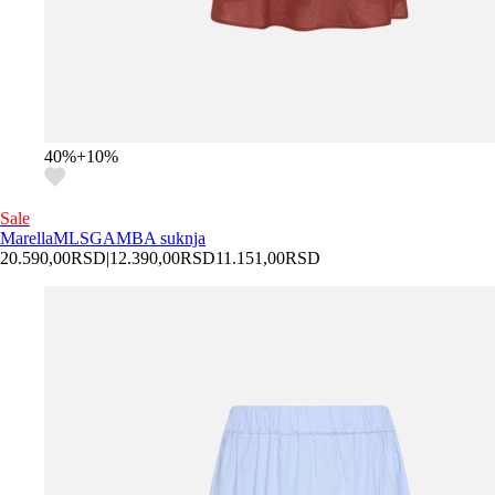
40
%
+
10
%
Sale
Marella
MLSGAMBA suknja
20.590,00
RSD
|
12.390,00
RSD
11.151,00
RSD