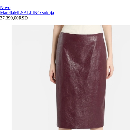
Novo
Marella
MLSALPINO suknja
37.390,00
RSD