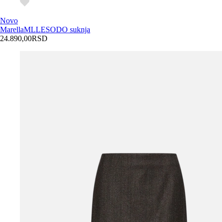
Novo
Marella
MLLESODO suknja
24.890,00
RSD