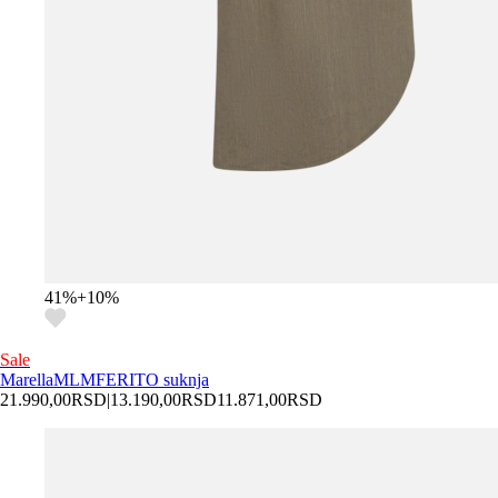
41
%
+
10
%
Sale
Marella
MLMFERITO suknja
21.990,00
RSD
|
13.190,00
RSD
11.871,00
RSD