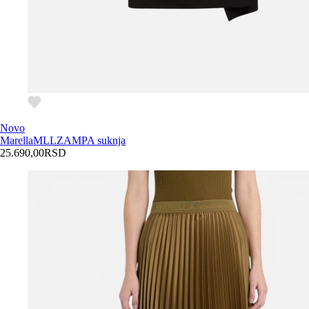
Novo
Marella
MLLZAMPA suknja
25.690,00
RSD