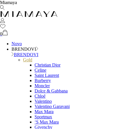
Miamaya
0
Novo
BRENDOVI
BRENDOVI
Gold
Christian Dior
Celine
Saint Laurent
Burberry
Moncler
Dolce & Gabbana
Chloé
Valentino
Valentino Garavani
Max Mara
Sportmax
‘S Max Mara
Givenchy