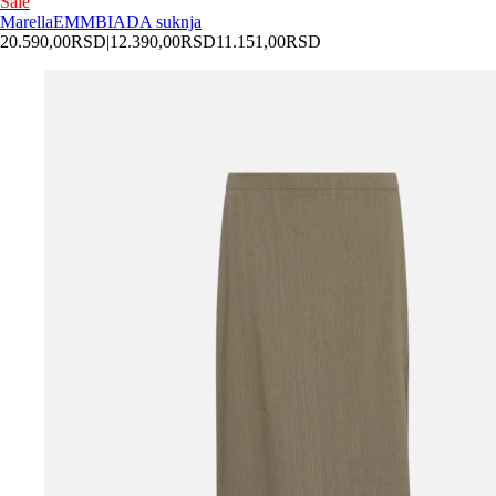
Sale
Marella
EMMBIADA suknja
20.590,00
RSD
|
12.390,00
RSD
11.151,00
RSD