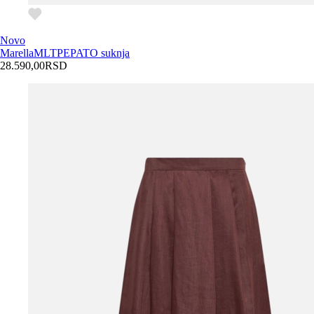
Novo
Marella
MLTPEPATO suknja
28.590,00
RSD