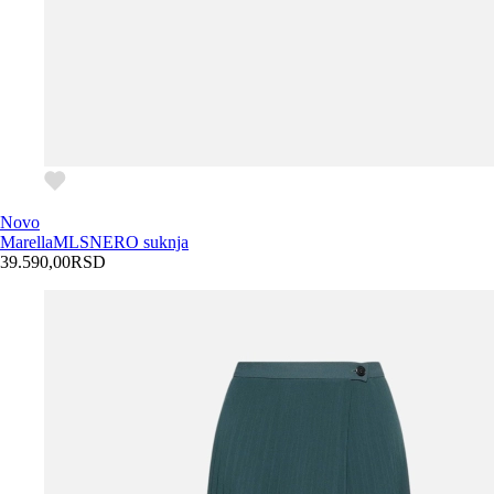
Novo
Marella
MLSNERO suknja
39.590,00
RSD