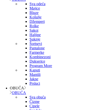
Sva odeća
Majice
Bluze
Košulje
Džemperi
Rolke
Sakoi
Haljine
Suknje
Šortsevi
Pantalone
Farmerke
Kombinezoni
Dukserice
Program More
Kaputi
Mantili
Jakne
Prsluci
OBUĆA
OBUĆA
Sva obuća
Čizme
Cipele