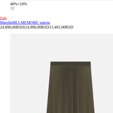
40
%
+
10
%
Sale
Marella
MLLMEMORE suknja
24.890,00
RSD
|
14.990,00
RSD
13.491,00
RSD