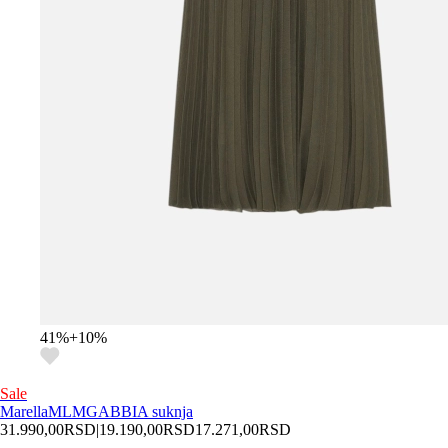
41
%
+
10
%
Sale
Marella
MLMGABBIA suknja
31.990,00
RSD
|
19.190,00
RSD
17.271,00
RSD