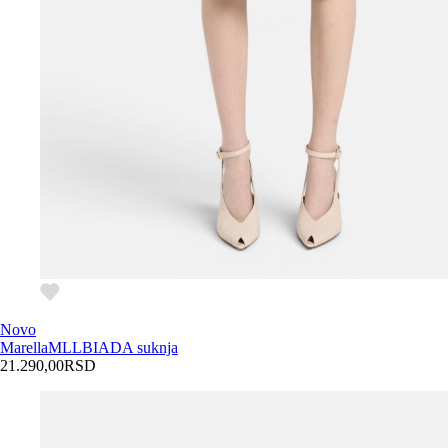
Novo
Marella
MLLBIADA suknja
21.290,00
RSD