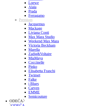
Loewe
Alaïa
Prada
Ferragamo
Premium
Jacquemus
Mackage
Liviana Conti
Max Mara Studio
Weekend Max Mara
Victoria Beckham
Marella
Zadig&Voltaire
MiaMaya
Coccinelle
Pinko
Elisabetta Franchi
Twinset
Falke
i Blues
Carven
EMME
Semicouture
ODEĆA
ODEĆA