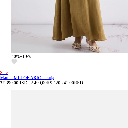
40
%
+
10
%
Sale
Marella
MLLORARIO suknja
37.390,00
RSD
|
22.490,00
RSD
20.241,00
RSD