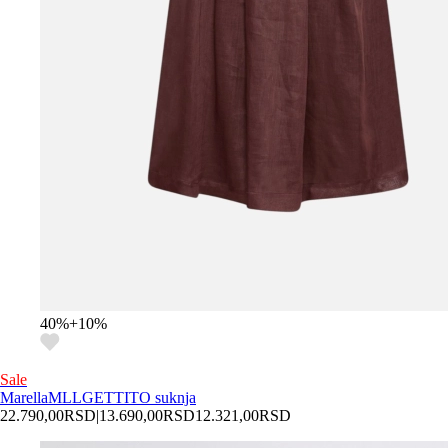
40
%
+
10
%
Sale
Marella
MLLGETTITO suknja
22.790,00
RSD
|
13.690,00
RSD
12.321,00
RSD