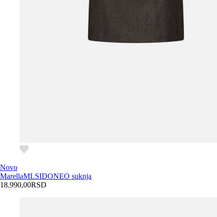
Novo
Marella
MLSIDONEO suknja
18.990,00
RSD