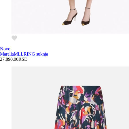
Novo
Marella
MLLRING suknja
27.890,00
RSD