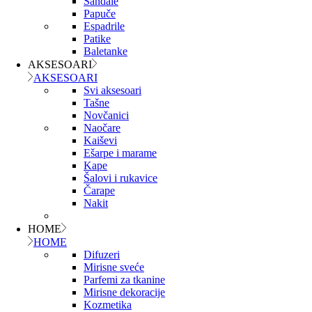
Sandale
Papuče
Espadrile
Patike
Baletanke
AKSESOARI
AKSESOARI
Svi aksesoari
Tašne
Novčanici
Naočare
Kaiševi
Ešarpe i marame
Kape
Šalovi i rukavice
Čarape
Nakit
HOME
HOME
Difuzeri
Mirisne sveće
Parfemi za tkanine
Mirisne dekoracije
Kozmetika