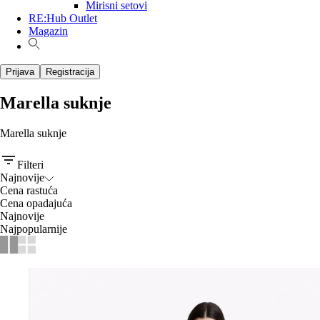
Mirisni setovi
RE:Hub Outlet
Magazin
Prijava
Registracija
Marella suknje
Marella suknje
Filteri
Najnovije
Cena rastuća
Cena opadajuća
Najnovije
Najpopularnije