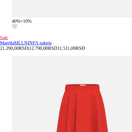
40
%
+
10
%
Sale
Marella
MLLNINFA suknja
21.290,00
RSD
|
12.790,00
RSD
11.511,00
RSD