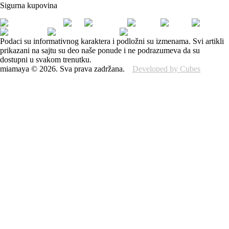
Sigurna kupovina
Podaci su informativnog karaktera i podložni su izmenama. Svi artikli
prikazani na sajtu su deo naše ponude i ne podrazumeva da su
dostupni u svakom trenutku.
miamaya
©
2026
.
Sva prava zadržana.
Developed by Cubes