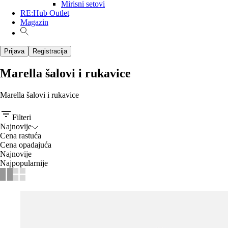
Mirisni setovi
RE:Hub Outlet
Magazin
Prijava
Registracija
Marella šalovi i rukavice
Marella šalovi i rukavice
Filteri
Najnovije
Cena rastuća
Cena opadajuća
Najnovije
Najpopularnije