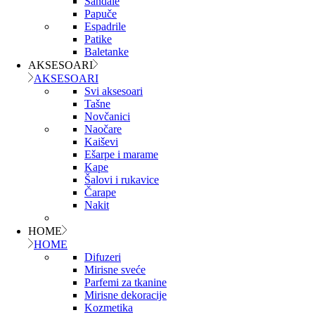
Sandale
Papuče
Espadrile
Patike
Baletanke
AKSESOARI
AKSESOARI
Svi aksesoari
Tašne
Novčanici
Naočare
Kaiševi
Ešarpe i marame
Kape
Šalovi i rukavice
Čarape
Nakit
HOME
HOME
Difuzeri
Mirisne sveće
Parfemi za tkanine
Mirisne dekoracije
Kozmetika