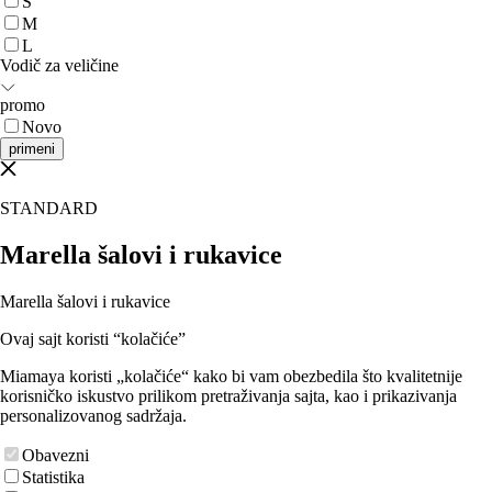
S
M
L
Vodič za veličine
promo
Novo
primeni
STANDARD
Marella šalovi i rukavice
Marella šalovi i rukavice
Ovaj sajt koristi “kolačiće”
Miamaya koristi „kolačiće“ kako bi vam obezbedila što kvalitetnije
korisničko iskustvo prilikom pretraživanja sajta, kao i prikazivanja
personalizovanog sadržaja.
Obavezni
Statistika