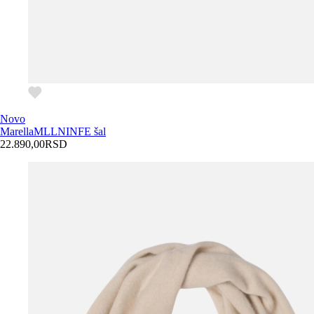
Novo
Marella
MLLNINFE šal
22.890,00
RSD