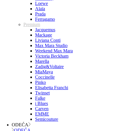
Loewe
Alaïa
Prada
Ferragamo
Premium
Jacquemus
Mackage
Liviana Conti
Max Mara Studio
Weekend Max Mara
Victoria Beckham
Marella
Zadig&Voltaire
MiaMaya
Coccinelle
Pinko
Elisabetta Franchi
Twinset
Falke
i Blues
Carven
EMME
Semicouture
ODEĆA
ODEĆA