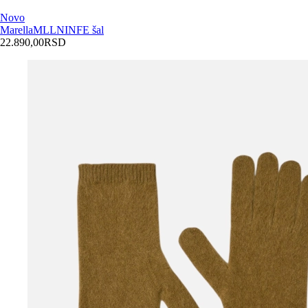
Novo
Marella
MLLNINFE šal
22.890,00
RSD