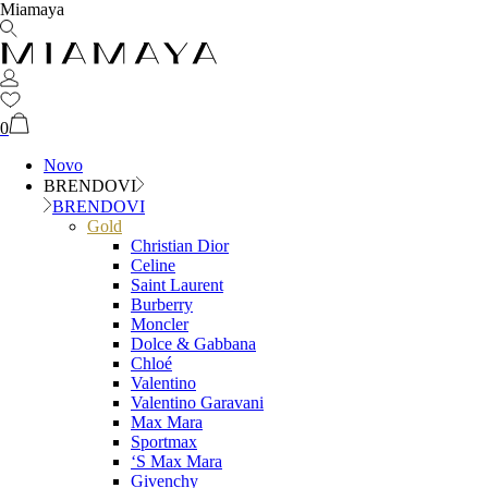
Miamaya
0
Novo
BRENDOVI
BRENDOVI
Gold
Christian Dior
Celine
Saint Laurent
Burberry
Moncler
Dolce & Gabbana
Chloé
Valentino
Valentino Garavani
Max Mara
Sportmax
‘S Max Mara
Givenchy