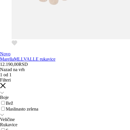
Novo
Marella
MLLVALLE rukavice
12.190,00
RSD
Nazad na vrh
1
od
1
Filteri
Boje
Bež
Maslinasto zelena
Veličine
Rukavice