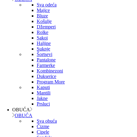
Sva odeća
Majice
Bluze
Košulje
Džemperi
Rolke
Sakoi
Haljine
Suknje
Šortsevi
Pantalone
Farmerke
Kombinezoni
Dukserice
Program More
Kaputi
Mantili
Jakne
Prsluci
OBUĆA
OBUĆA
Sva obuća
Čizme
Cipele