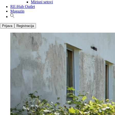
Mirisni setovi
RE:Hub Outlet
Magazin
Prijava
Registracija