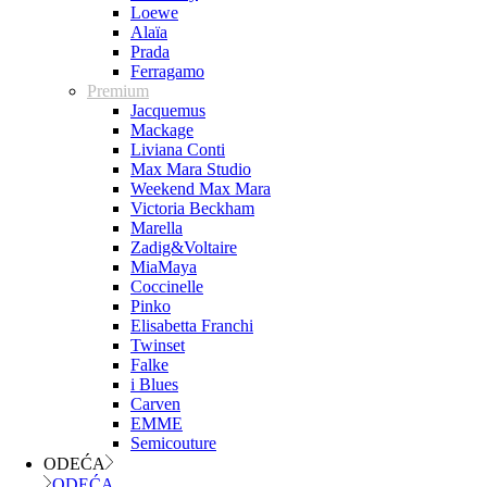
Loewe
Alaïa
Prada
Ferragamo
Premium
Jacquemus
Mackage
Liviana Conti
Max Mara Studio
Weekend Max Mara
Victoria Beckham
Marella
Zadig&Voltaire
MiaMaya
Coccinelle
Pinko
Elisabetta Franchi
Twinset
Falke
i Blues
Carven
EMME
Semicouture
ODEĆA
ODEĆA