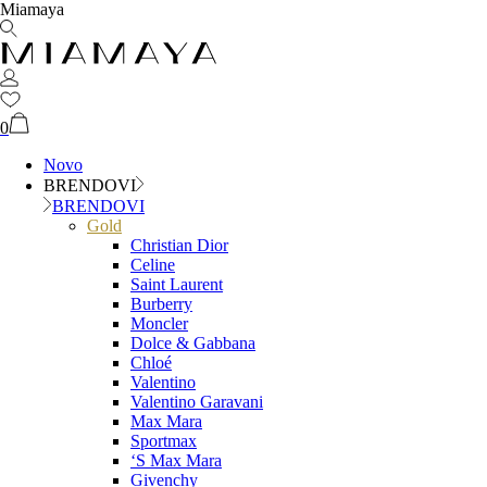
Miamaya
0
Novo
BRENDOVI
BRENDOVI
Gold
Christian Dior
Celine
Saint Laurent
Burberry
Moncler
Dolce & Gabbana
Chloé
Valentino
Valentino Garavani
Max Mara
Sportmax
‘S Max Mara
Givenchy