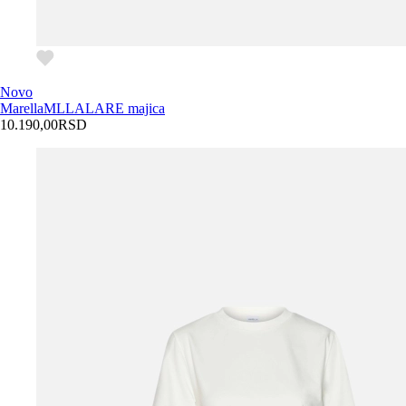
Novo
Marella
MLLALARE majica
10.190,00
RSD