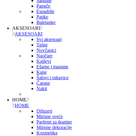
Sandale
Papuče
Espadrile
Patike
Baletanke
AKSESOARI
AKSESOARI
Svi aksesoari
Tašne
Novčanici
Naočare
Kaiševi
Ešarpe i marame
Kape
Šalovi i rukavice
Čarape
Nakit
HOME
HOME
Difuzeri
Mirisne sveće
Parfemi za tkanine
Mirisne dekoracije
Kozmetika