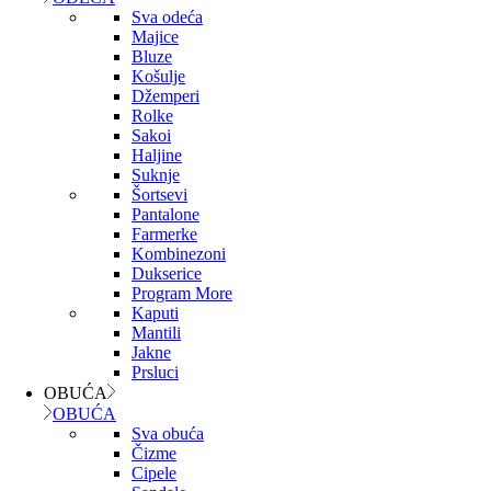
Sva odeća
Majice
Bluze
Košulje
Džemperi
Rolke
Sakoi
Haljine
Suknje
Šortsevi
Pantalone
Farmerke
Kombinezoni
Dukserice
Program More
Kaputi
Mantili
Jakne
Prsluci
OBUĆA
OBUĆA
Sva obuća
Čizme
Cipele