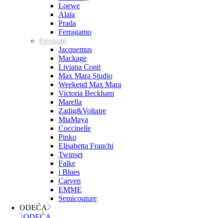
Loewe
Alaïa
Prada
Ferragamo
Premium
Jacquemus
Mackage
Liviana Conti
Max Mara Studio
Weekend Max Mara
Victoria Beckham
Marella
Zadig&Voltaire
MiaMaya
Coccinelle
Pinko
Elisabetta Franchi
Twinset
Falke
i Blues
Carven
EMME
Semicouture
ODEĆA
ODEĆA