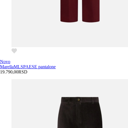
Novo
Marella
MLSPAESE pantalone
19.790,00
RSD