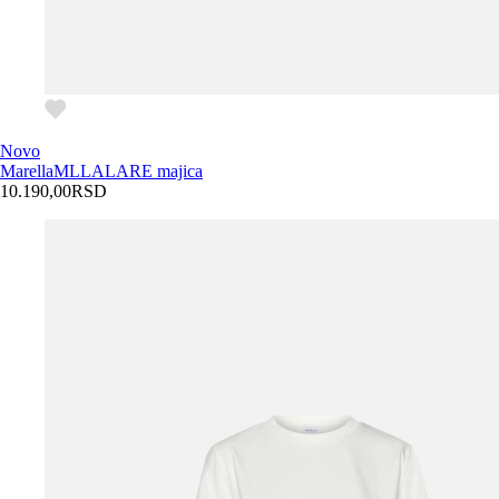
Novo
Marella
MLLALARE majica
10.190,00
RSD