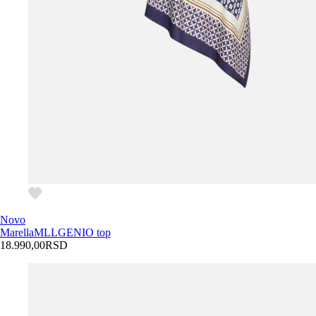
Novo
Marella
MLLGENIO top
18.990,00
RSD