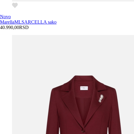
Novo
Marella
MLSARCELLA sako
40.990,00
RSD