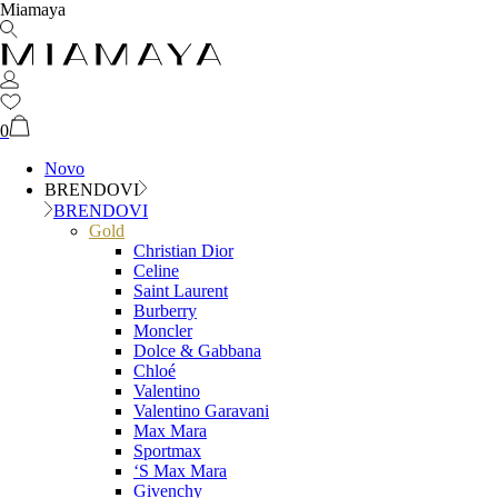
Miamaya
0
Novo
BRENDOVI
BRENDOVI
Gold
Christian Dior
Celine
Saint Laurent
Burberry
Moncler
Dolce & Gabbana
Chloé
Valentino
Valentino Garavani
Max Mara
Sportmax
‘S Max Mara
Givenchy