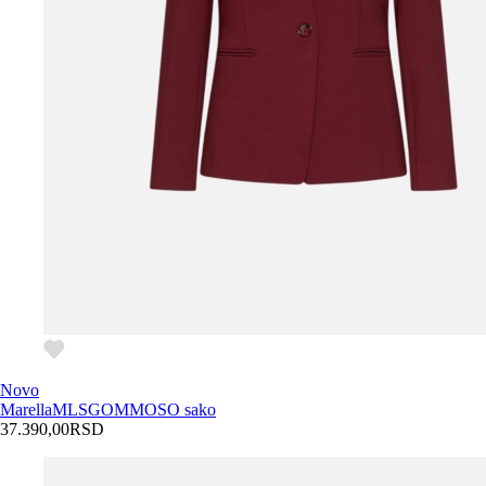
Novo
Marella
MLSGOMMOSO sako
37.390,00
RSD