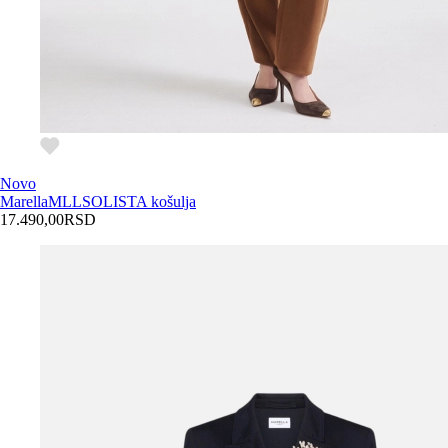
Novo
Marella
MLLSOLISTA košulja
17.490,00
RSD