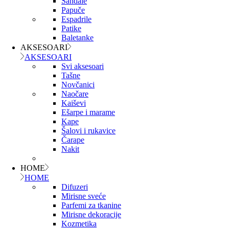
Sandale
Papuče
Espadrile
Patike
Baletanke
AKSESOARI
AKSESOARI
Svi aksesoari
Tašne
Novčanici
Naočare
Kaiševi
Ešarpe i marame
Kape
Šalovi i rukavice
Čarape
Nakit
HOME
HOME
Difuzeri
Mirisne sveće
Parfemi za tkanine
Mirisne dekoracije
Kozmetika