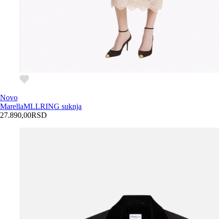
Novo
Marella
MLLRING suknja
27.890,00
RSD