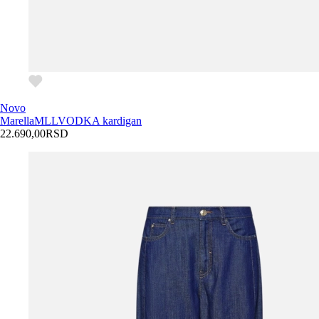
Novo
Marella
MLLVODKA kardigan
22.690,00
RSD