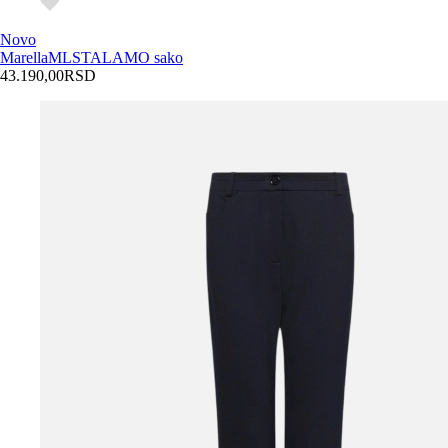
Novo
Marella
MLSTALAMO sako
43.190,00
RSD