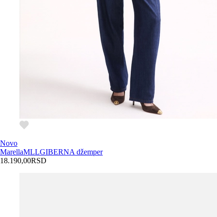
Novo
Marella
MLLGIBERNA džemper
18.190,00
RSD