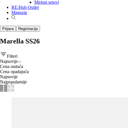
Mirisni setovi
RE:Hub Outlet
Magazin
Prijava
Registracija
Marella SS26
Filteri
Najnovije
Cena rastuća
Cena opadajuća
Najnovije
Najpopularnije