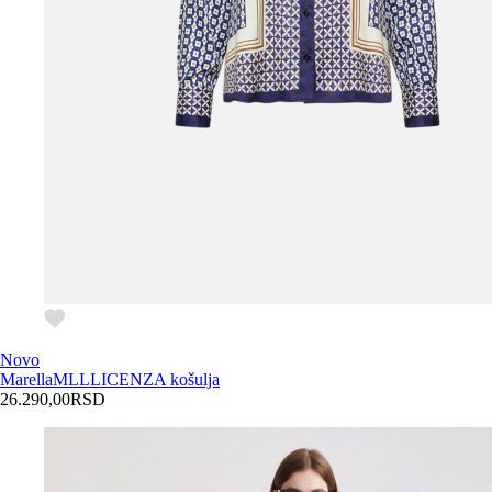
Novo
Marella
MLLLICENZA košulja
26.290,00
RSD