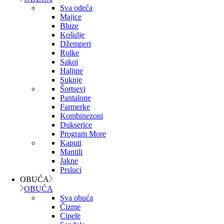
Sva odeća
Majice
Bluze
Košulje
Džemperi
Rolke
Sakoi
Haljine
Suknje
Šortsevi
Pantalone
Farmerke
Kombinezoni
Dukserice
Program More
Kaputi
Mantili
Jakne
Prsluci
OBUĆA
OBUĆA
Sva obuća
Čizme
Cipele