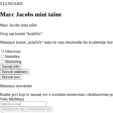
STANDARD
Marc Jacobs mini tašne
Marc Jacobs mini tašne
Ovaj sajt koristi “kolačiće”
Miamaya koristi „kolačiće“ kako bi vam obezbedila što kvalitetnije kori
Obavezni
Statistika
Marketing
Saznaj više
Dozvoli odabrano
Dozvoli sve
Miamaya newsletter
Budite prvi koji će saznati sve o svetskim trendovima i ekskluzivnim 
Vaša MiaMaya
PRIJAVITE SE
PRIJAVITE SE