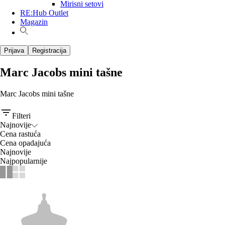
Mirisni setovi
RE:Hub Outlet
Magazin
Prijava
Registracija
Marc Jacobs mini tašne
Marc Jacobs mini tašne
Filteri
Najnovije
Cena rastuća
Cena opadajuća
Najnovije
Najpopularnije