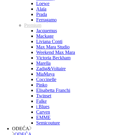
Loewe
Alaïa
Prada
Ferragamo
Premium
Jacquemus
Mackage
Liviana Conti
Max Mara Studio
Weekend Max Mara
Victoria Beckham
Marella
Zadig&Voltaire
MiaMaya
Coccinelle
Pinko
Elisabetta Franchi
Twinset
Falke
i Blues
Carven
EMME
Semicouture
ODEĆA
ODEĆA