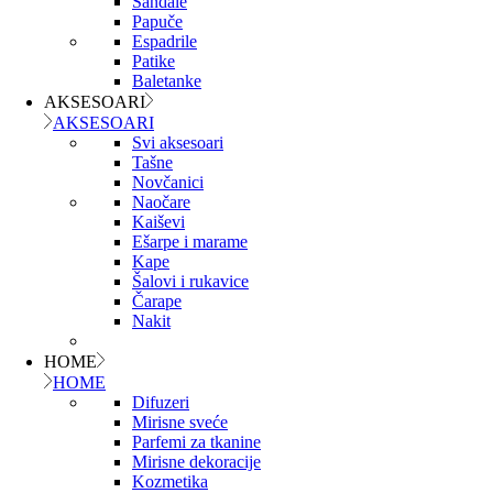
Sandale
Papuče
Espadrile
Patike
Baletanke
AKSESOARI
AKSESOARI
Svi aksesoari
Tašne
Novčanici
Naočare
Kaiševi
Ešarpe i marame
Kape
Šalovi i rukavice
Čarape
Nakit
HOME
HOME
Difuzeri
Mirisne sveće
Parfemi za tkanine
Mirisne dekoracije
Kozmetika