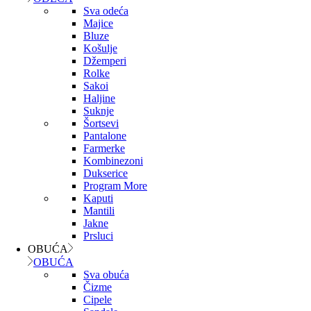
Sva odeća
Majice
Bluze
Košulje
Džemperi
Rolke
Sakoi
Haljine
Suknje
Šortsevi
Pantalone
Farmerke
Kombinezoni
Dukserice
Program More
Kaputi
Mantili
Jakne
Prsluci
OBUĆA
OBUĆA
Sva obuća
Čizme
Cipele