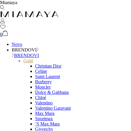
Miamaya
0
Novo
BRENDOVI
BRENDOVI
Gold
Christian Dior
Celine
Saint Laurent
Burberry
Moncler
Dolce & Gabbana
Chloé
Valentino
Valentino Garavani
Max Mara
Sportmax
‘S Max Mara
Givenchy