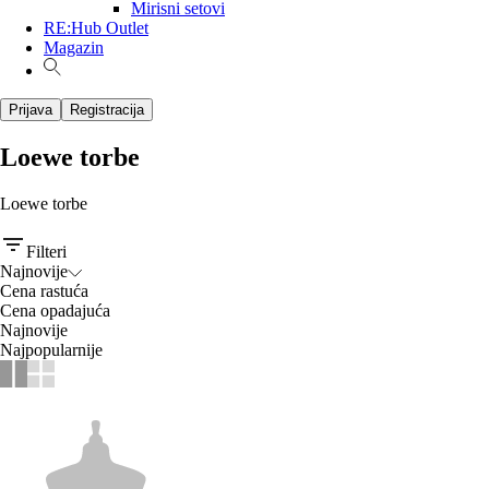
Mirisni setovi
RE:Hub Outlet
Magazin
Prijava
Registracija
Loewe torbe
Loewe torbe
Filteri
Najnovije
Cena rastuća
Cena opadajuća
Najnovije
Najpopularnije