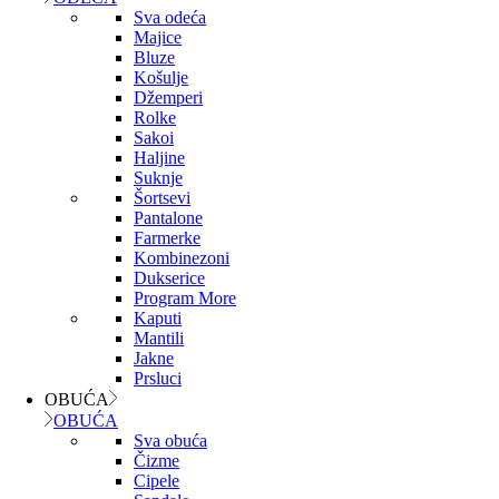
Sva odeća
Majice
Bluze
Košulje
Džemperi
Rolke
Sakoi
Haljine
Suknje
Šortsevi
Pantalone
Farmerke
Kombinezoni
Dukserice
Program More
Kaputi
Mantili
Jakne
Prsluci
OBUĆA
OBUĆA
Sva obuća
Čizme
Cipele