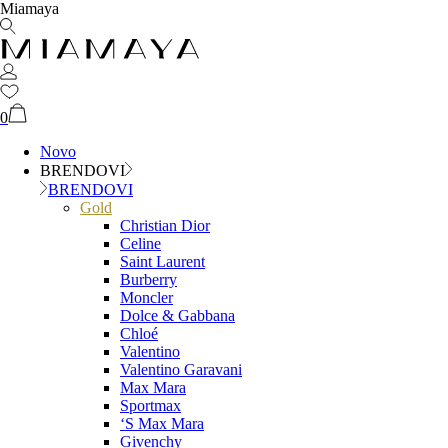
Miamaya
0
Novo
BRENDOVI
BRENDOVI
Gold
Christian Dior
Celine
Saint Laurent
Burberry
Moncler
Dolce & Gabbana
Chloé
Valentino
Valentino Garavani
Max Mara
Sportmax
‘S Max Mara
Givenchy