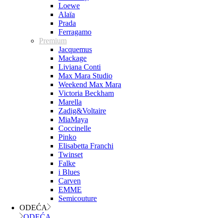
Loewe
Alaïa
Prada
Ferragamo
Premium
Jacquemus
Mackage
Liviana Conti
Max Mara Studio
Weekend Max Mara
Victoria Beckham
Marella
Zadig&Voltaire
MiaMaya
Coccinelle
Pinko
Elisabetta Franchi
Twinset
Falke
i Blues
Carven
EMME
Semicouture
ODEĆA
ODEĆA