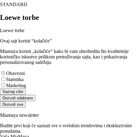
STANDARD
Loewe torbe
Loewe torbe
Ovaj sajt koristi “kolačiće”
Miamaya koristi „kolačiće“ kako bi vam obezbedila što kvalitetnije
korisničko iskustvo prilikom pretraživanja sajta, kao i prikazivanja
personalizovanog sadržaja.
Obavezni
Statistika
Marketing
Saznaj više
Dozvoli odabrano
Dozvoli sve
Miamaya newsletter
Budite prvi koji će saznati sve o svetskim trendovima i ekskluzivnim
ponudama.
Vaša MiaMaya