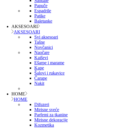
Sandale
Papuče
Espadrile
Patike
Baletanke
AKSESOARI
AKSESOARI
Svi aksesoari
Tašne
Novčanici
Naočare
Kaiševi
Ešarpe i marame
Kape
Šalovi i rukavice
Čarape
Nakit
HOME
HOME
Difuzeri
Mirisne sveće
Parfemi za tkanine
Mirisne dekoracije
Kozmetika