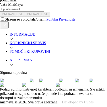
ponudama.
Vaša MiaMaya
PRIJAVITE SE
PRIJAVITE SE
Slažem se i pročitala/o sam
Politika Privatnosti
INFORMACIJE
KORISNIČKI SERVIS
POMOĆ PRI KUPOVINI
ASORTIMAN
Sigurna kupovina
Podaci su informativnog karaktera i podložni su izmenama. Svi artikli
prikazani na sajtu su deo naše ponude i ne podrazumeva da su
dostupni u svakom trenutku.
miamaya
©
2026
.
Sva prava zadržana.
Developed by Cubes