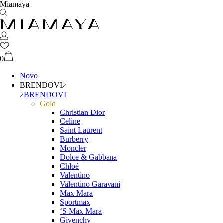
Miamaya
0
Novo
BRENDOVI
BRENDOVI
Gold
Christian Dior
Celine
Saint Laurent
Burberry
Moncler
Dolce & Gabbana
Chloé
Valentino
Valentino Garavani
Max Mara
Sportmax
‘S Max Mara
Givenchy