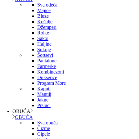
Sva odeća
Majice
Bluze
Košulje
Džemperi
Rolke
Sakoi
Haljine
Suknje
Šortsevi
Pantalone
Farmerke
Kombinezoni
Dukserice
Program More
Kaputi
Mantili
Jakne
Prsluci
OBUĆA
OBUĆA
Sva obuća
Čizme
Cipele