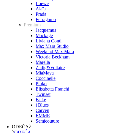
Loewe
Alaïa
Prada
Ferragamo
Premium
Jacquemus
Mackage
Liviana Conti
Max Mara Studio
Weekend Max Mara
Victoria Beckham
Marella
Zadig&Voltaire
MiaMaya
Coccinelle
Pinko
Elisabetta Franchi
Twinset
Falke
i Blues
Carven
EMME
Semicouture
ODEĆA
ODEĆA