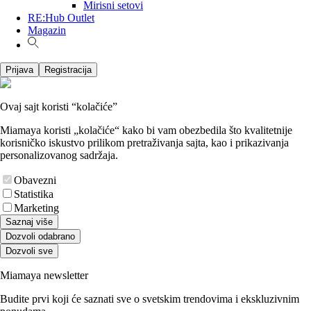
Mirisni setovi
RE:Hub Outlet
Magazin
Prijava
Registracija
Ovaj sajt koristi “kolačiće”
Miamaya koristi „kolačiće“ kako bi vam obezbedila što kvalitetnije
korisničko iskustvo prilikom pretraživanja sajta, kao i prikazivanja
personalizovanog sadržaja.
Obavezni
Statistika
Marketing
Saznaj više
Dozvoli odabrano
Dozvoli sve
Miamaya newsletter
Budite prvi koji će saznati sve o svetskim trendovima i ekskluzivnim