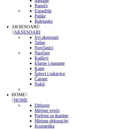
Sandale
Papuče
Espadrile
Patike
Baletanke
AKSESOARI
AKSESOARI
Svi aksesoari
Tašne
Novčanici
Naočare
Kaiševi
Ešarpe i marame
Kape
Šalovi i rukavice
Čarape
Nakit
HOME
HOME
Difuzeri
Mirisne sveće
Parfemi za tkanine
Mirisne dekoracije
Kozmetika