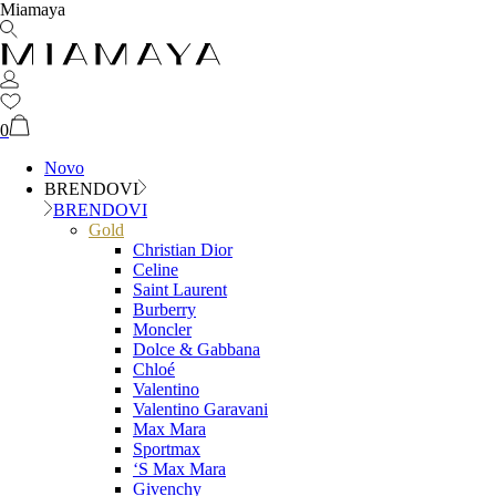
Miamaya
0
Novo
BRENDOVI
BRENDOVI
Gold
Christian Dior
Celine
Saint Laurent
Burberry
Moncler
Dolce & Gabbana
Chloé
Valentino
Valentino Garavani
Max Mara
Sportmax
‘S Max Mara
Givenchy