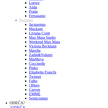
Loewe
Alaïa
Prada
Ferragamo
Premium
Jacquemus
Mackage
Liviana Conti
Max Mara Studio
Weekend Max Mara
Victoria Beckham
Marella
Zadig&Voltaire
MiaMaya
Coccinelle
Pinko
Elisabetta Franchi
Twinset
Falke
i Blues
Carven
EMME
Semicouture
ODEĆA
ODEĆA