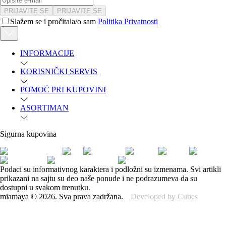
PRIJAVITE SE
PRIJAVITE SE
Slažem se i pročitala/o sam
Politika Privatnosti
INFORMACIJE
KORISNIČKI SERVIS
POMOĆ PRI KUPOVINI
ASORTIMAN
Sigurna kupovina
Podaci su informativnog karaktera i podložni su izmenama. Svi artikli
prikazani na sajtu su deo naše ponude i ne podrazumeva da su
dostupni u svakom trenutku.
miamaya
©
2026
.
Sva prava zadržana.
Developed by Cubes