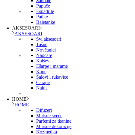
Sandale
Papuče
Espadrile
Patike
Baletanke
AKSESOARI
AKSESOARI
Svi aksesoari
Tašne
Novčanici
Naočare
Kaiševi
Ešarpe i marame
Kape
Šalovi i rukavice
Čarape
Nakit
HOME
HOME
Difuzeri
Mirisne sveće
Parfemi za tkanine
Mirisne dekoracije
Kozmetika