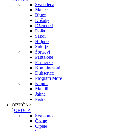
Sva odeća
Majice
Bluze
Košulje
Džemperi
Rolke
Sakoi
Haljine
Suknje
Šortsevi
Pantalone
Farmerke
Kombinezoni
Dukserice
Program More
Kaputi
Mantili
Jakne
Prsluci
OBUĆA
OBUĆA
Sva obuća
Čizme
Cipele