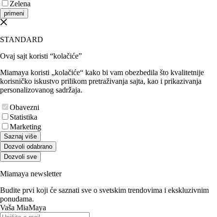
Zelena
primeni
STANDARD
Ovaj sajt koristi “kolačiće”
Miamaya koristi „kolačiće“ kako bi vam obezbedila što kvalitetnije
korisničko iskustvo prilikom pretraživanja sajta, kao i prikazivanja
personalizovanog sadržaja.
Obavezni
Statistika
Marketing
Saznaj više
Dozvoli odabrano
Dozvoli sve
Miamaya newsletter
Budite prvi koji će saznati sve o svetskim trendovima i ekskluzivnim
ponudama.
Vaša MiaMaya