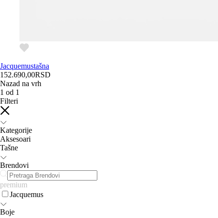
Jacquemus
tašna
152.690,00
RSD
Nazad na vrh
1
od
1
Filteri
Kategorije
Aksesoari
Tašne
Brendovi
premium
Jacquemus
Boje