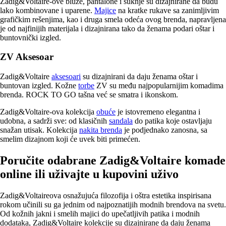
Zadig&Voltaire-ove bluze, pantalone i suknje su dizajnirane da budu
lako kombinovane i uparene.
Majice
na kratke rukave sa zanimljivim
grafičkim rešenjima, kao i druga smela odeća ovog brenda, napravljena
je od najfinijih materijala i dizajnirana tako da ženama podari oštar i
buntovnički izgled.
ZV Aksesoar
Zadig&Voltaire
aksesoari
su dizajnirani da daju ženama oštar i
buntovan izgled. Kožne
torbe
ZV su među najpopularnijim komadima
brenda. ROCK TO GO tašna već se smatra i ikonskom.
Zadig&Voltaire-ova kolekcija
obuće
je istovremeno elegantna i
udobna, a sadrži sve: od klasičnih
sandala
do patika koje ostavljaju
snažan utisak. Kolekcija
nakita brenda
je podjednako zanosna, sa
smelim dizajnom koji će uvek biti primećen.
Poručite odabrane Zadig&Voltaire komade
online ili uživajte u kupovini uživo
Zadig&Voltaireova osnažujuća filozofija i oštra estetika inspirisana
rokom učinili su ga jednim od najpoznatijih modnih brendova na svetu.
Od kožnih jakni i smelih majici do upečatljivih patika i modnih
dodataka, Zadig&Voltaire kolekcije su dizajnirane da daju ženama