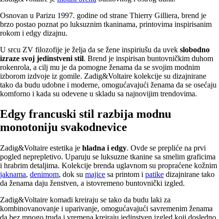
Osnovan u Parizu 1997. godine od strane Thierry Gilliera, brend je
brzo postao poznat po luksuznim tkaninama, printovima inspirisanim
rokom i edgy dizajnu.
U srcu ZV filozofije je želja da se žene inspiriušu da uvek
slobodno
izraze svoj jedinstveni stil
. Brend je inspirisan buntovničkim duhom
rokenrola, a cilj mu je da pomogne ženama da se svojim modnim
izborom izdvoje iz gomile. Zadig&Voltaire kolekcije su dizajnirane
tako da budu udobne i moderne, omogućavajući ženama da se osećaju
komforno i kada su odevene u skladu sa najnovijim trendovima.
Edgy francuski stil razbija modnu
monotoniju svakodnevice
Zadig&Voltaire estetika je
hladna i edgy
. Ovde se prepliće na prvi
pogled neprepletivo. Uparuju se luksuzne tkanine sa smelim graficima
i hrabrim detaljima. Kolekcije brenda uglavnom su propraćene kožnim
jaknama
,
denimom
, dok su
majice
sa printom i
patike
dizajnirane tako
da ženama daju ženstven, a istovremeno buntovnički izgled.
Zadig&Voltaire komadi kreiraju se tako da budu laki za
kombinovanovanje i uparivanje, omogućavajući savremenim ženama
da bez mnogo truda i vremena kreiraju jedinstven izgled koji dosledno