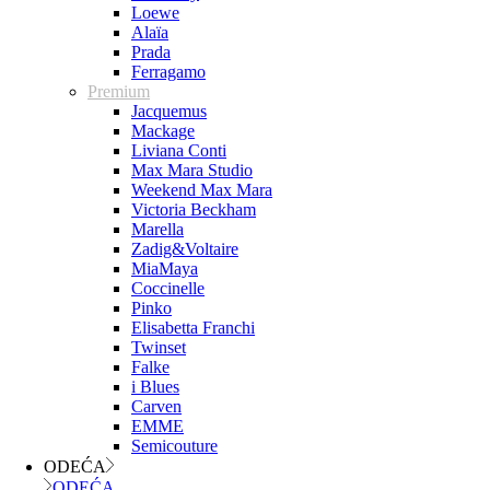
Loewe
Alaïa
Prada
Ferragamo
Premium
Jacquemus
Mackage
Liviana Conti
Max Mara Studio
Weekend Max Mara
Victoria Beckham
Marella
Zadig&Voltaire
MiaMaya
Coccinelle
Pinko
Elisabetta Franchi
Twinset
Falke
i Blues
Carven
EMME
Semicouture
ODEĆA
ODEĆA