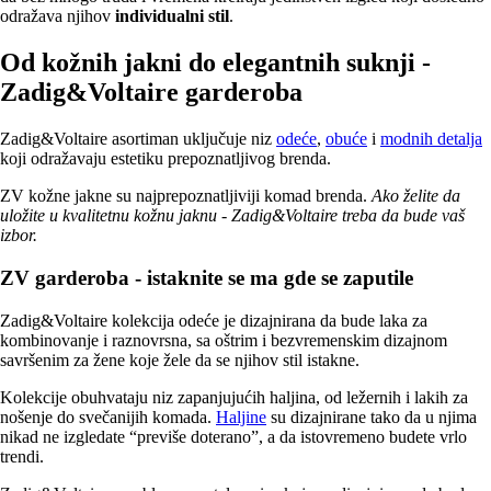
odražava njihov
individualni stil
.
Od kožnih jakni do elegantnih suknji -
Zadig&Voltaire garderoba
Zadig&Voltaire asortiman uključuje niz
odeće
,
obuće
i
modnih detalja
koji odražavaju estetiku prepoznatljivog brenda.
ZV kožne jakne su najprepoznatljiviji komad brenda.
Ako želite da
uložite u kvalitetnu kožnu jaknu - Zadig&Voltaire treba da bude vaš
izbor.
ZV garderoba - istaknite se ma gde se zaputile
Zadig&Voltaire kolekcija odeće je dizajnirana da bude laka za
kombinovanje i raznovrsna, sa oštrim i bezvremenskim dizajnom
savršenim za žene koje žele da se njihov stil istakne.
Kolekcije obuhvataju niz zapanjujućih haljina, od ležernih i lakih za
nošenje do svečanijih komada.
Haljine
su dizajnirane tako da u njima
nikad ne izgledate “previše doterano”, a da istovremeno budete vrlo
trendi.