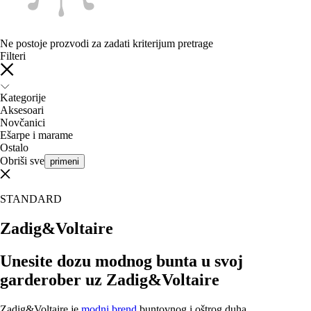
Ne postoje prozvodi za zadati kriterijum pretrage
Filteri
Kategorije
Aksesoari
Novčanici
Ešarpe i marame
Ostalo
Obriši sve
primeni
STANDARD
Zadig&Voltaire
Unesite dozu modnog bunta u svoj
garderober uz Zadig&Voltaire
Zadig&Voltaire je
modni brend
buntovnog i oštrog duha.