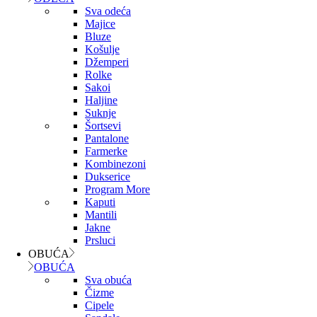
Sva odeća
Majice
Bluze
Košulje
Džemperi
Rolke
Sakoi
Haljine
Suknje
Šortsevi
Pantalone
Farmerke
Kombinezoni
Dukserice
Program More
Kaputi
Mantili
Jakne
Prsluci
OBUĆA
OBUĆA
Sva obuća
Čizme
Cipele