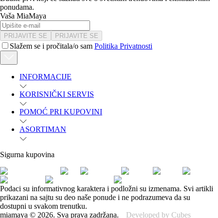
ponudama.
Vaša MiaMaya
PRIJAVITE SE
PRIJAVITE SE
Slažem se i pročitala/o sam
Politika Privatnosti
INFORMACIJE
KORISNIČKI SERVIS
POMOĆ PRI KUPOVINI
ASORTIMAN
Sigurna kupovina
Podaci su informativnog karaktera i podložni su izmenama. Svi artikli
prikazani na sajtu su deo naše ponude i ne podrazumeva da su
dostupni u svakom trenutku.
miamaya
©
2026
.
Sva prava zadržana.
Developed by Cubes