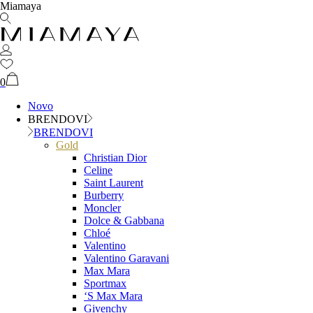
Miamaya
0
Novo
BRENDOVI
BRENDOVI
Gold
Christian Dior
Celine
Saint Laurent
Burberry
Moncler
Dolce & Gabbana
Chloé
Valentino
Valentino Garavani
Max Mara
Sportmax
‘S Max Mara
Givenchy