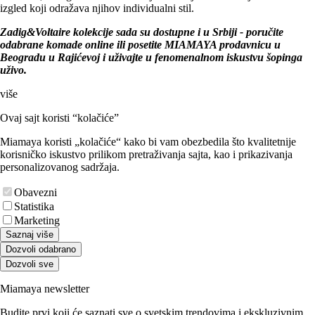
izgled koji odražava njihov individualni stil.
Zadig&Voltaire kolekcije sada su dostupne i u Srbiji - poručite
odabrane komade online ili posetite MIAMAYA prodavnicu u
Beogradu u Rajićevoj i uživajte u fenomenalnom iskustvu šopinga
uživo.
više
Ovaj sajt koristi “kolačiće”
Miamaya koristi „kolačiće“ kako bi vam obezbedila što kvalitetnije
korisničko iskustvo prilikom pretraživanja sajta, kao i prikazivanja
personalizovanog sadržaja.
Obavezni
Statistika
Marketing
Saznaj više
Dozvoli odabrano
Dozvoli sve
Miamaya newsletter
Budite prvi koji će saznati sve o svetskim trendovima i ekskluzivnim