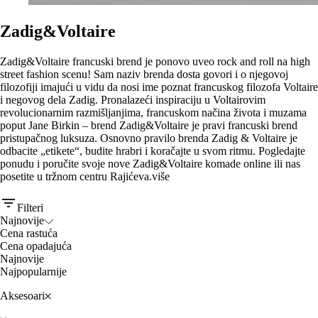
Zadig&Voltaire
Zadig&Voltaire francuski brend je ponovo uveo rock and roll na high
street fashion scenu! Sam naziv brenda dosta govori i o njegovoj
filozofiji imajući u vidu da nosi ime poznat francuskog filozofa Voltaire
i negovog dela Zadig. Pronalazeći inspiraciju u Voltairovim
revolucionarnim razmišljanjima, francuskom načina života i muzama
poput Jane Birkin – brend Zadig&Voltaire je pravi francuski brend
pristupačnog luksuza. Osnovno pravilo brenda Zadig & Voltaire je
odbacite „etikete“, budite hrabri i koračajte u svom ritmu. Pogledajte
ponudu i poručite svoje nove Zadig&Voltaire komade online ili nas
posetite u tržnom centru Rajićeva.
više
Filteri
Najnovije
Cena rastuća
Cena opadajuća
Najnovije
Najpopularnije
Aksesoari