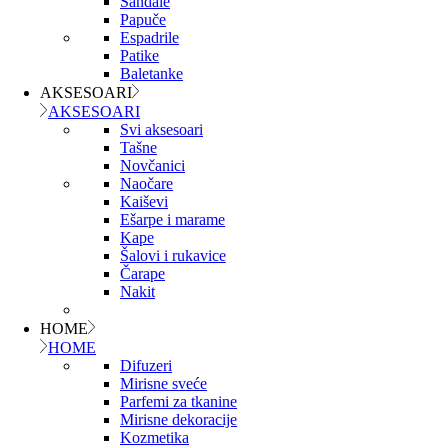
Sandale
Papuče
Espadrile
Patike
Baletanke
AKSESOARI
AKSESOARI
Svi aksesoari
Tašne
Novčanici
Naočare
Kaiševi
Ešarpe i marame
Kape
Šalovi i rukavice
Čarape
Nakit
HOME
HOME
Difuzeri
Mirisne sveće
Parfemi za tkanine
Mirisne dekoracije
Kozmetika