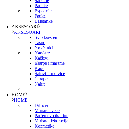
Sandale
Papuče
Espadrile
Patike
Baletanke
AKSESOARI
AKSESOARI
Svi aksesoari
Tašne
Novčanici
Naočare
Kaiševi
Ešarpe i marame
Kape
Šalovi i rukavice
Čarape
Nakit
HOME
HOME
Difuzeri
Mirisne sveće
Parfemi za tkanine
Mirisne dekoracije
Kozmetika