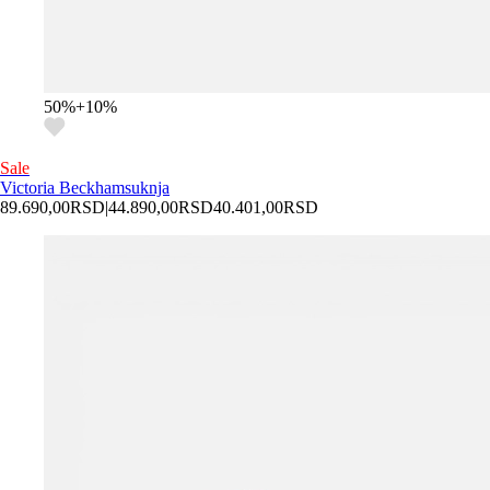
50
%
+
10
%
Sale
Victoria Beckham
suknja
89.690,00
RSD
|
44.890,00
RSD
40.401,00
RSD