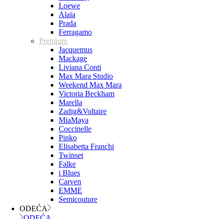
Loewe
Alaïa
Prada
Ferragamo
Premium
Jacquemus
Mackage
Liviana Conti
Max Mara Studio
Weekend Max Mara
Victoria Beckham
Marella
Zadig&Voltaire
MiaMaya
Coccinelle
Pinko
Elisabetta Franchi
Twinset
Falke
i Blues
Carven
EMME
Semicouture
ODEĆA
ODEĆA