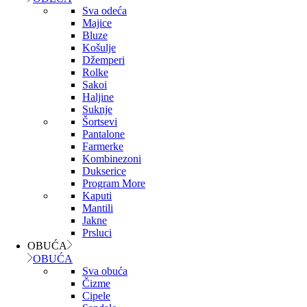
Sva odeća
Majice
Bluze
Košulje
Džemperi
Rolke
Sakoi
Haljine
Suknje
Šortsevi
Pantalone
Farmerke
Kombinezoni
Dukserice
Program More
Kaputi
Mantili
Jakne
Prsluci
OBUĆA
OBUĆA
Sva obuća
Čizme
Cipele