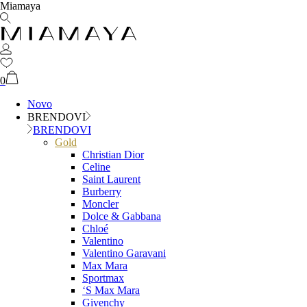
Miamaya
0
Novo
BRENDOVI
BRENDOVI
Gold
Christian Dior
Celine
Saint Laurent
Burberry
Moncler
Dolce & Gabbana
Chloé
Valentino
Valentino Garavani
Max Mara
Sportmax
‘S Max Mara
Givenchy