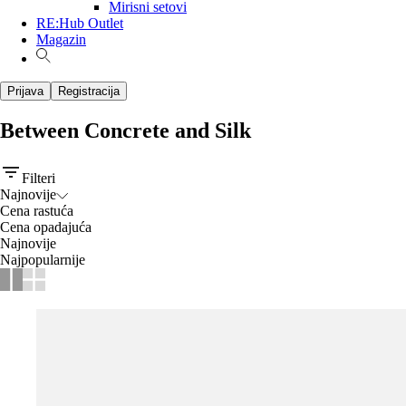
Mirisni setovi
RE:Hub Outlet
Magazin
Prijava
Registracija
Between Concrete and Silk
Filteri
Najnovije
Cena rastuća
Cena opadajuća
Najnovije
Najpopularnije